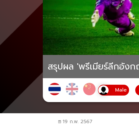
สรุปผล 'พรีเมียร์ลีกอังกฤ
19 ก.พ. 2567