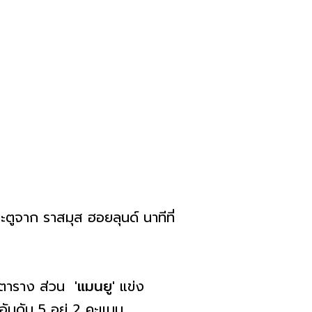
ะตูจาก ราสมุส ฮอยลุนด์ นาทีที่
องตาราง ส่วน
'แมนยู'
แข่ง
ันดับ 5 อยู่ 2 คะแนน