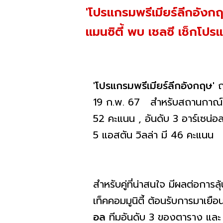
'โปรแกรมพรีเมียร์ลีกอังกฤษ
แมนซิตี้ พบ เชลซี เช็กโปรแกร
'โปรแกรมพรีเมียร์ลีกอังกฤษ'
ฤ
19 ก.พ. 67 สำหรับสถานกาณ
52 คะแนน , อันดับ 3 อาร์เซน่อ
5 แอสตัน วิลล่า มี 46 คะแนน
สำหรับคู่ที่น่าสนใจ มีผลต่อการ
เท็คคอมมูนิตี้ ต้อนรับการมาเย
อล
ทีมอันดับ 3 ของตาราง และ 