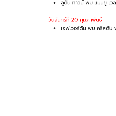
ลูตัน ทาวน์ พบ แมนยู เว
วันจันทร์ที่ 20 กุมภาพันธ์
เอฟเวอร์ตัน พบ คริสตัน