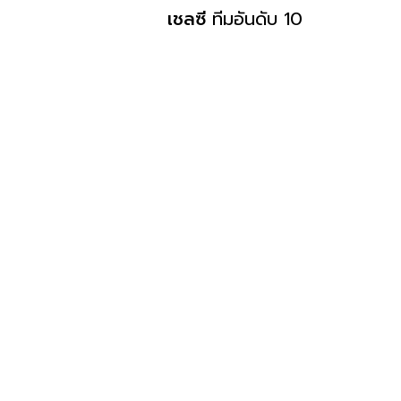
เชลซี
ทีมอันดับ 10