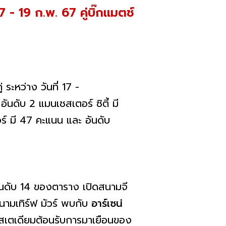
 - 19 ก.พ. 67 คู่บิ๊กแมตช์
ะหว่าง วันที่ 17 -
อันดับ 2 แมนเชสเตอร์ ซิตี้ มี
ร์ มี 47 คะแนน และ อันดับ
มอันดับ 14 ของตาราง เปิดสนามจี
สนามเทิร์ฟ มัวร์ พบกับ
อาร์เซน่
 สเตเดียมต้อนรับการมาเยือนของ