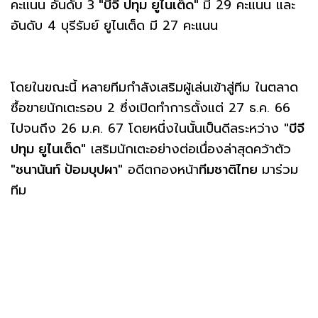
คะแนน อันดับ 3
"บีจี ปทุม ยูไนเต็ด"
มี 29 คะแนน และ
อันดับ 4 บุรีรัมย์ ยูไนเต็ด มี 27 คะแนน
โดยในขณะนี้ หลายทีมกำลังเสริมผู้เล่นเข้าสู่ทีม ในตลาด
ซื้อขายนักเตะรอบ 2 ซึ่งเปิดทำการตั้งแต่ 27 ธ.ค. 66
ไปจนถึง 26 ม.ค. 67 โดยหนึ่งในนั้นเป็นดีลระหว่าง
"บีจี
ปทุม ยูไนเต็ด"
เสริมนักเตะอย่างต่อเนื่องล่าสุดคว้าตัว
"ชนานันท์ ป้อมบุปผา"
อดีตกองหน้า
ทีมชาติไทย
มาร่วม
ทีม