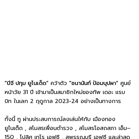
"บีจี ปทุม ยูไนเต็ด"
คว้าตัว
"ชนานันท์ ป้อมบุปผา"
ศูนย์
หน้าวัย 31 ปี เข้ามาเป็นสมาชิกใหม่ของทัพ เดอะ แรบ
บิท ในเลก 2 ฤดูกาล 2023-24 อย่างเป็นทางการ⁣⁣
ทั้งนี้ ทู ผ่านประสบการณ์ลงเล่นให้กับ เมืองทอง
ยูไนเต็ด , สโมสรเพื่อนตำรวจ , สโมสรโอสถสภา เอ็ม–
150 , โปลิศ เทโร เอฟซี , สุพรรณบุรี เอฟซี และล่าสุด