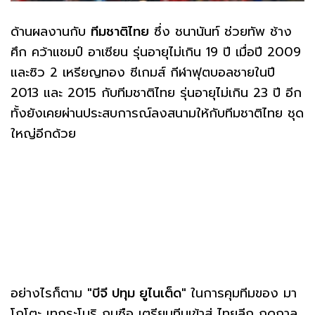
ด้านผลงานกับ
ทีมชาติไทย
ซึ่ง ชนานันท์ ช่วยทัพ ช้าง
ศึก คว้าแชมป์ อาเซียน รุ่นอายุไม่เกิน 19 ปี เมื่อปี 2009
และซิว 2 เหรียญทอง ซีเกมส์ กีฬาฟุตบอลชายในปี
2013 และ 2015 กับทีมชาติไทย รุ่นอายุไม่เกิน 23 ปี อีก
ทั้งยังเคยผ่านประสบการณ์ลงสนามให้กับทีมชาติไทย ชุด
ใหญ่อีกด้วย⁣⁣
อย่างไรก็ตาม
"บีจี ปทุม ยูไนเต็ด"
ในการคุมทีมของ มา
โกโตะ เทกุระโมริ กุนซือ เตรียมทีมเข้าสู่ ไทยลีก ฤดูกาล