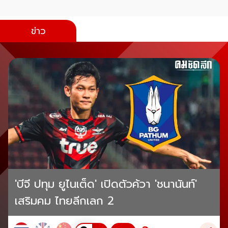
ข่าว
'บีจี ปทุม ยูไนเต็ด' เปิดตัวค้วา 'ชนานันท์'
เสริมคม ไทยลีกเลก 2