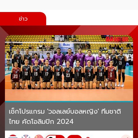
ข่าว
เช็กโปรแกรม 'วอลเลย์บอลหญิง' ทีมชาติ
ไทย คัดโอลิมปิก 2024