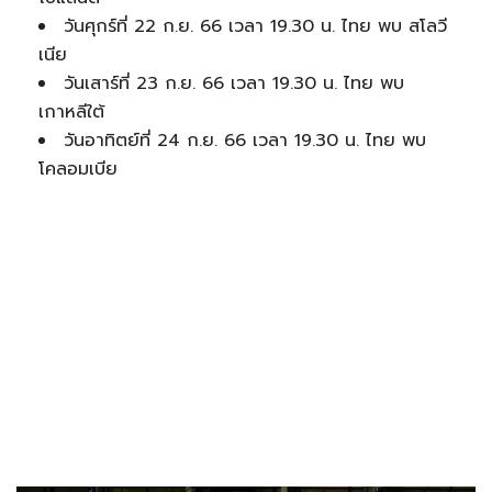
วันศุกร์ที่ 22 ก.ย. 66 เวลา 19.30 น. ไทย พบ สโลวี
เนีย
วันเสาร์ที่ 23 ก.ย. 66 เวลา 19.30 น. ไทย พบ
เกาหลีใต้
วันอาทิตย์ที่ 24 ก.ย. 66 เวลา 19.30 น. ไทย พบ
โคลอมเบีย