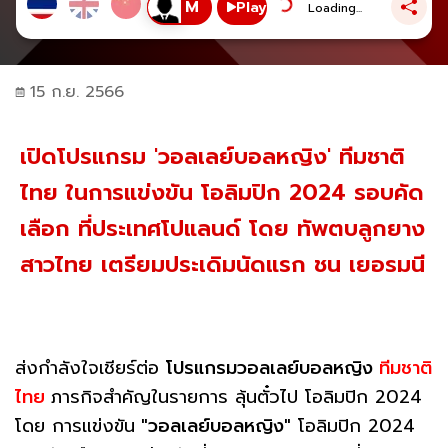
Play
Loading...
15 ก.ย. 2566
เปิดโปรแกรม 'วอลเลย์บอลหญิง' ทีมชาติ
ไทย ในการแข่งขัน โอลิมปิก 2024 รอบคัด
เลือก ที่ประเทศโปแลนด์ โดย ทัพตบลูกยาง
สาวไทย เตรียมประเดิมนัดแรก ชน เยอรมนี
ส่งกำลังใจเชียร์ต่อ
โปรแกรมวอลเลย์บอลหญิง
ทีมชาติ
ไทย
ภารกิจสำคัญในรายการ ลุ้นตั๋วไป โอลิมปิก 2024
โดย การแข่งขัน
"วอลเลย์บอลหญิง"
โอลิมปิก 2024