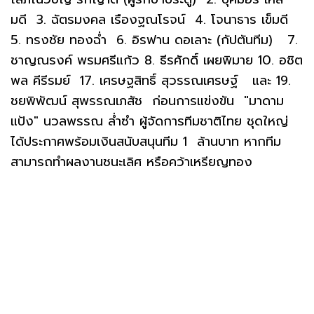
มดี 3. ฉัตรมงคล เรืองฐณโรจน์ 4. โจนาธาร เข็มดี
5. ทรงชัย ทองฉ่ำ 6. อิรฟาน ดอเลาะ (กัปตันทีม) 7.
ชาญณรงค์ พรมศรีแก้ว 8. ธีรศักดิ์ เผยพิมาย 10. อชิต
พล คีรีรมย์ 17. เศรษฐสิทธิ์ สุวรรณเศรษฐ์ และ 19.
ชยพิพัฒน์ สุพรรณเภสัช ก่อนการแข่งขัน "มาดาม
แป้ง" นวลพรรณ ล่ำซำ ผู้จัดการทีมชาติไทย ชุดใหญ่
ได้ประกาศพร้อมเงินสนับสนุนทีม 1 ล้านบาท หากทีม
สามารถทำผลงานชนะเลิศ หรือคว้าเหรียญทอง