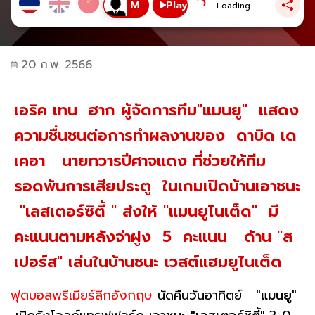
Play
Loading...
20 ก.พ. 2566
เอริค เทน ฮาก ผู้จัดการทีม"แมนยู" แสดง
ความชื่นชนต่อการทำผลงานของ ดาบิด เด
เคอา นายทวารปีศาจแดง ที่ช่วยให้ทีม
รอดพ้นการเสียประตู ในเกมเปิดบ้านเอาชนะ
"เลสเตอร์ซิตี้ " ส่งให้ "แมนยูไนเต็ด" มี
คะแนนตามหลังจ่าฝูง 5 คะแนน ด้าน "ส
เปอร์ส" เล่นในบ้านชนะ เวสต์แฮมยูไนเต็ด
ฟุตบอลพรีเมียร์ลีกอังกฤษ
นัดคืนวันอาทิตย์
"แมนยู"