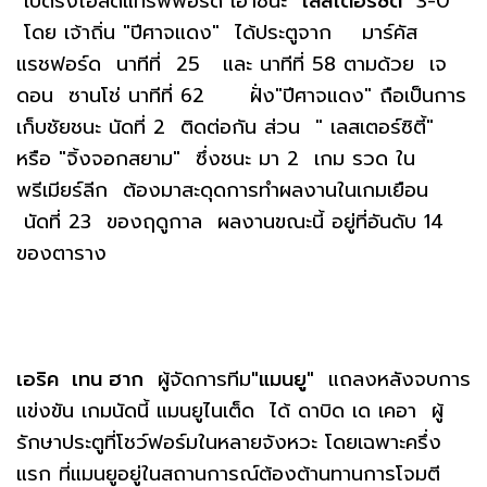
เปิดรังโอลด์แทรฟฟอร์ด เอาชนะ
"เลสเตอร์ซิตี้"
3-0
โดย เจ้าถิ่น "ปีศาจแดง" ได้ประตูจาก มาร์คัส
แรชฟอร์ด นาทีที่ 25 และ นาทีที่ 58 ตามด้วย เจ
ดอน ซานโช่ นาทีที่ 62 ฝั่ง"ปีศาจแดง" ถือเป็นการ
เก็บชัยชนะ นัดที่ 2 ติดต่อกัน ส่วน " เลสเตอร์ซิตี้"
หรือ "จิ้งจอกสยาม" ซึ่งชนะ มา 2 เกม รวด ใน
พรีเมียร์ลีก ต้องมาสะดุดการทำผลงานในเกมเยือน
นัดที่ 23 ของฤดูกาล ผลงานขณะนี้ อยู่ที่อันดับ 14
ของตาราง
เอริค เทน ฮาก
ผู้จัดการทีม
"แมนยู"
แถลงหลังจบการ
แข่งขัน เกมนัดนี้ แมนยูไนเต็ด ได้ ดาบิด เด เคอา ผู้
รักษาประตูที่โชว์ฟอร์มในหลายจังหวะ โดยเฉพาะครึ่ง
แรก ที่แมนยูอยู่ในสถานการณ์ต้องต้านทานการโจมตี