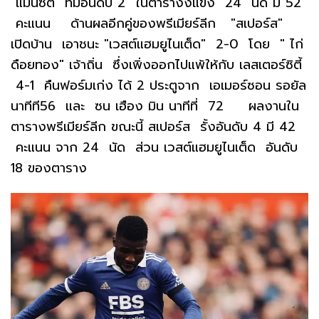
แมนซิตี้ ทีมอันดับ 2 ในตารางงแข่ง 24 นัด มี 52
คะแนน ด้านผลอีกคู่ของพรีเมียร์ลีก "สเปอร์ส"
เปิดบ้าน เอาชนะ "เวสต์แฮมยูไนเต็ด" 2-0 โดย " ไก่
ดือยทอง" เจ้าถิ่น ซึ่งเพิ่งออกไปแพ้ให้กับ เลสเตอร์ซิตี้
4-1 คืนฟอร์มเก่ง ได้ 2 ประตูจาก เอเมอร์ซอน รอยัล
นาทีที56 และ ซน เฮือง มิน นาทีที่ 72 ผลงานใน
ตารางพรีเมียร์ลีก ขณะนี้ สเปอร์ส รั้งอันดับ 4 มี 42
คะแนน จาก 24 นัด ส่วน เวสต์แฮมยูไนเต็ด อันดับ
18 ของตาราง