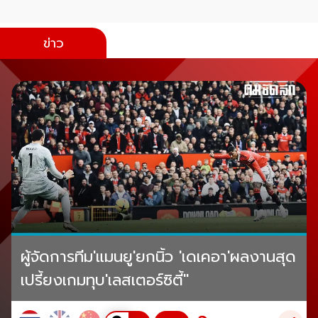
ข่าว
ผู้จัดการทีม'แมนยู'ยกนิ้ว 'เดเคอา'ผลงานสุด
เปรี้ยงเกมทุบ'เลสเตอร์ซิตี้"