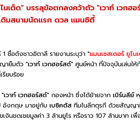
นเต็ด" บรรลุข้อตกลงคว้าตัว "เวาท์ เวกฮอร์ส
ะเดิมสนามนัดแรก ดวล แมนซิตี้
ร์ 1 ชื่อดังชาวอิตาลี รายงานระบุว่า "
แมนเชสเตอร์ ยูไนเ
ญายืมตัว "
เวาท์ เวกฮอร์สต์
" ศูนย์หน้า ที่ปัจจุบันเล่นให้
่เรียบร้อย
 "
เวาท์ เวกฮอร์สต์
" กองหน้า ซึ่งได้ย้ายจาก
เบิร์นลีย์
หล
ป อังกฤษ มาอยู่กับ
เบซิคตัส
ทีมในลีกตุรกี ด้วยสัญญายืมต
เงินชดเชยมูลค่า 3 ล้านยูโร หรือราว 107 ล้านบาท เพื่