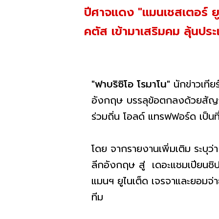
ปีศาจแดง "แมนเชสเตอร์ ยูไ
คตัส เข้ามาเสริมคม ลุ้นปร
"
ฟาบริซิโอ โรมาโน
" นักข่าวเทีย
อังกฤษ บรรลุข้อตกลงด้วยสัญ
ร่วมถิ่น โอลด์ แทรฟฟอร์ด เป็นที
โดย จากรายงานเพิ่มเติม ระบุว่า
ลีกอังกฤษ สู่ เดอะแชมเปียนชิ
แมนฯ ยูไนเต็ด เจรจาและยอมจ่าย
ทีม