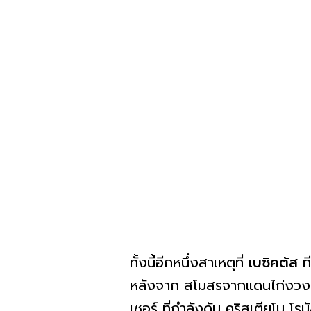
ทั้งนี้อีกหนึ่งสาเหตุที่
เบซิคตัส
ท
หลังจาก สโมสรจากแดนไก่งวง ใก
เซอร์ ที่กำลังดัน คริสเตียโน