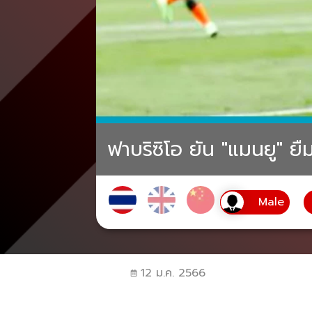
ฟาบริซิโอ ยัน "แมนยู" ยื
12 ม.ค. 2566