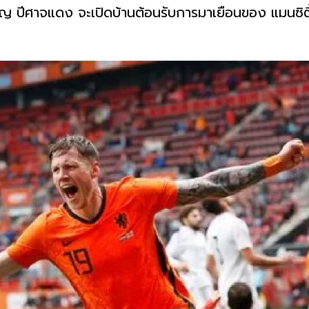
 ปีศาจแดง จะเปิดบ้านต้อนรับการมาเยือนของ แมนซิตี้ ใ