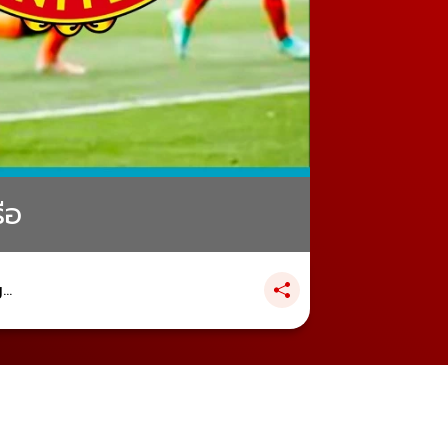
ือ
..