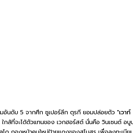
ีมอันดับ 5 จากศึก ซูเปอร์ลีก ตุรกี ยอมปล่อยตัว "
เวาท์
ล้ที่จะได้ตัวแทนของ เวกฮอร์สต์ นั่นคือ วินเซนต์ อบ
 โรนัลโด กองหน้าคนใหม่ป้ายแดงของสโมสร เพื่อลงทะเบี