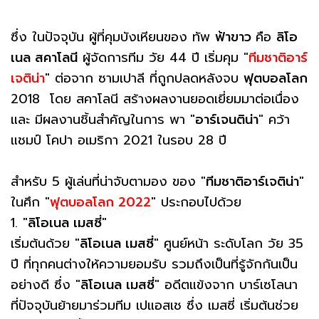
ซึ่ง ในปัจจุบัน ผู้ที่คุมบังเหียนของ ทัพ
ฟ้าขาว
คือ
ลิโอ
เนล สคาโลนี
ผู้จัดการทีม วัย 44 ปี เริ่มคุม "
ทีมชาติอาร์
เจติน่า
" ต่อจาก ซามเปาลี ที่ถูกปลดหลังจบ
ฟุตบอลโลก
2018 โดย สคาโลนี สร้างผลงานยอดเยี่ยมมาต่อเนื่อง
และ มีผลงานชิ้นสำคัญในการ พา "
อาร์เจนติน่า
" คว้า
แชมป์ โคปา อเมริกา 2021 ในรอบ 28 ปี
สำหรับ 5 ผู้เล่นที่น่าจับตามอง ของ "
ทีมชาติอาร์เจติน่า
"
ในศึก "
ฟุตบอลโลก 2022
" ประกอบไปด้วย
1. "
ลิโอเนล เมสซี่
"
เริ่มต้นด้วย "
ลิโอเนล เมสซี่
" ศูนย์หน้า ระดับโลก วัย 35
ปี ที่ทุกคนต่างให้ความยอมรับ รวมถึงเป็นที่รู้จักกันเป็น
อย่างดี ซึ่ง "
ลิโอเนล เมสซี่
" อดีตแข้งจาก บาร์เซโลนา
ที่ปัจจุบันย้ายมาร่วมทีม เปแอสเช ซึ่ง เมสซี่ เริ่มต้นช่วย