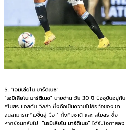
5. "
เอมิเลียโน มาร์ติเนซ
"
"
เอมิเลียโน มาร์ติเนซ
" นายด่าน วัย 30 ปี ปัจจุบันอยู่กับ
สโมสร แอสตัน วิลล่า ซึ่งถือเป็นความไม่ย้อท้อของเขา
จนสามารถก้าวขึ้นสู่ มือ 1 ทั้งทีมชาติ และ สโมสร ซึ่ง
หากย้อนกลับไป "
เอมิเลียโน มาร์ติเนซ
" ได้รับโอกาสลง