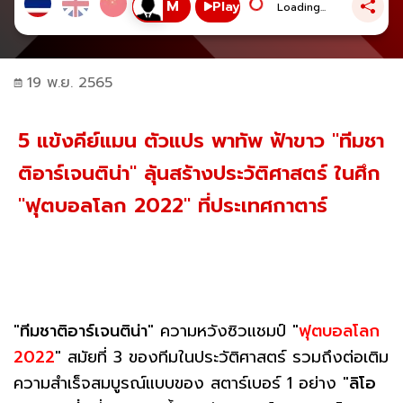
Play
Loading...
19 พ.ย. 2565
5 แข้งคีย์แมน ตัวแปร พาทัพ ฟ้าขาว "ทีมชา
ติอาร์เจนติน่า" ลุ้นสร้างประวัติศาสตร์ ในศึก
"ฟุตบอลโลก 2022" ที่ประเทศกาตาร์
"
ทีมชาติอาร์เจนติน่า
" ความหวังซิวแชมป์ "
ฟุตบอลโลก
2022
" สมัยที่ 3 ของทีมในประวัติศาสตร์ รวมถึงต่อเติม
ความสำเร็จสมบูรณ์แบบของ สตาร์เบอร์ 1 อย่าง "
ลิโอ