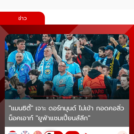
ข่าว
"แมนซิตี้" เจาะ ดอร์ทมุนด์ ไม่เข้า กอดคอลิ่ว
น็อคเอาท์ "ยูฟ่าแชมเปี้ยนส์ลีก"