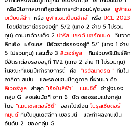
จากแหล่งพนันถูกกฏหมายในอังกฤษ ยกให้เป็นเต็ง 1
หรือมีโอกาสมากที่สุดต่อการคว้าแชมป์ฟุตบอล
ยูฟ่าแช
มเปียนส์ลีก
หรือ
ยูฟ่าแชมเปี้ยนลีกส์
หรือ
UCL 2023
โดยมีอัตราต่อรองอยู่ที่ 5/2 (แทง 2 จ่าย 5 ไม่รวม
ทุน) ตามมาด้วยเต็ง 2
ปารีส แซงต์ แชร์กแมง
ทีมจาก
ลีกเอิง ฝรั่งเศส มีอัตราต่อรองอยู่ที่ 5/1 (แทง 1 จ่าย
5 ไม่รวมทุน) และเต็ง 3
ลิเวอร์พูล
ทีมร่วมพรีเมียร์ลีก
มีอัตราต่องรองอยู่ที่ 11/2 (แทง 2 จ่าย 11 ไม่รวมทุน)
ในขณะที่แชมป์เก่ารายการนี้ คือ
"เรอัลมาดริด "
ทีมใน
ลาลีกา สเปน และรองแชมป์ฤดูกาล ที่ผ่านมา คือ
ลิเวอร์พูล
ล่าสุด
"เรือใบสีฟ้า"
แมนซิตี้
จ่าฝูงของ
กลุ่ม G ลงเล่นนัดที่ จาก 6 นัด ของรอบแบ่งกลุ่ม
โดย
"แมนเชสเตอร์ซิตี้"
ออกไปเยือน
โบรุสเซียดอร์
ทมุนด์
ทีมในบุนเดสลีกา เยอรมนี และทำผลงานเป็น
อันดับ 2 ของกลุ่ม G