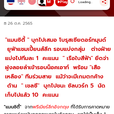
Play
Loading...
26 ต.ค. 2565
"แมนซิตี้ " บุกไปเสมอ โบรุสเซียดอร์ทมุนด์
ยูฟ่าแชมเปี้ยนส์ลีก รอบแบ่งกลุ่ม ต่างฝ่าย
แบ่งไปทีมละ 1 คะแนน " เรือใบสีฟ้า" ยึดจ่า
ฝูงลอยลำเข้ารอบน็อคเอาท์ พร้อม "เสือ
เหลือง" ทีมร่วมสาย แม้ว่าจะมีเกมตกค้าง
ด้าน " เชลซี" บุกไปชนะ ซัลบวร์ก 5 นัด
เก็บไปแล้ว 10 คะแนน
"แมนซิตี้"
จาก
พรีเมียร์ลีกอังกฤษ
ที่ได้รับการคาดหมาย