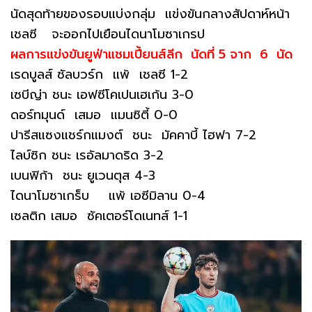
นัดสุดท้ายของรอบแบ่งกลุ่ม แข่งขันกลางสัปดาห์หน้า
เชลซี จะออกไปเยือนไดนาโมซาเกรป
ผลการแข่งขันยูฟ่าแชมเปี้ยนส์ลีก นัดที่ 5 จาก 6 นัด
เรดบูลส์ ซัลบวร์ก แพ้ เชลซี 1-2
เซบีญ่า ชนะ เอฟซีโคเปนเฮเก้น 3-0
ดอร์ทมุนด์ เสมอ แมนซิตี้ 0-0
ปารีสแซงแชร์กแมงต์ ชนะ มัคคาบี้ ไฮฟา 7-2
ไลบ์ซิก ชนะ เรอัลมาดริด 3-2
เบนฟิก้า ชนะ ยูเวนตุส 4-3
ไดนาโมซาเกร็บ แพ้ เอซีมิลาน 0-4
เซลติก เสมอ ซัคเตอร์โดเนทส์ 1-1