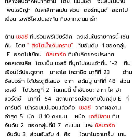
กลางสัปดาห์หน้าก็ตาม โดย แมนซิตี้ จะเล่นในบ้าน
พบเซบีญ่า ในลาลีกาสเปน ส่วน ดอร์ทมุนด์ ออกไป
เยือน เอฟซีโคเปนเฮเก้น ทีมจากเดนมาร์ก
ด้าน
เชลซี
ทีมร่วมพรีเมียร์ลีก ลงเล่นในรายการนี้ เช่น
กัน โดย
" สิงโตน้ำเงินคราม"
ทีมอันดับ 1 ของกลุ่ม
E ออกไปเยือน
ซัลบวร์ก
ทีมในลีกของประเทศ
ออสเตรเลีย โดยเป็น เชลซี ที่บุกไปชนะเจ้าถิ่น 1-2 ทีม
เยือนได้ประตูจาก มาเตโอ โควาซิช นาทีที่ 23 ด้าน
ซัลบวร์ก ได้ประตูตีเสมอ จาก อดัมมู นาทีที่ 48 ส่วน
เชลซี ได้ประตูที่ 2 ในเกมนี้ ย้ำชัยชนะ จาก ไค ฮา
แวร์ตซ์ นาทีที่ 64 สถานการณ์ของทีมในกลุ่ม E ที่
การันตี เข้ารอบแน่นอนแล้วคือ
เชลซี
จากผลงาน
ล่าสุด 5 นัด มี 10 คะแนน เหนือ
เอซีมิลาน
ทีม
อันดับ 2 ของกลุ่มที่มี 7 คะแนน และ
ซัลบวร์ก
อันดับ 3 ส่วนอันดับ 4 คือ ไดนาโมซาเกร็บ เกม