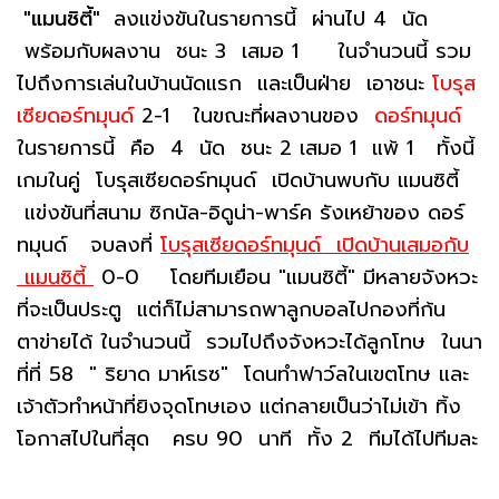
"แมนซิตี้"
ลงแข่งขันในรายการนี้ ผ่านไป 4 นัด
พร้อมกับผลงาน ชนะ 3 เสมอ 1 ในจำนวนนี้ รวม
ไปถึงการเล่นในบ้านนัดแรก และเป็นฝ่าย เอาชนะ
โบรุส
เซียดอร์ทมุนด์
2-1 ในขณะที่ผลงานของ
ดอร์ทมุนด์
ในรายการนี้ คือ 4 นัด ชนะ 2 เสมอ 1 แพ้ 1 ทั้งนี้
เกมในคู่ โบรุสเซียดอร์ทมุนด์ เปิดบ้านพบกับ แมนซิตี้
แข่งขันที่สนาม ซิกนัล-อิดูน่า-พาร์ค รังเหย้าของ ดอร์
ทมุนด์ จบลงที่
โบรุสเซียดอร์ทมุนด์ เปิดบ้านเสมอกับ
แมนซิตี้
0-0 โดยทีมเยือน "แมนซิตี้" มีหลายจังหวะ
ที่จะเป็นประตู แต่ก็ไม่สามารถพาลูกบอลไปกองที่ก้น
ตาข่ายได้ ในจำนวนนี้ รวมไปถึงจังหวะได้ลูกโทษ ในนา
ที่ที่ 58 " ริยาด มาห์เรซ" โดนทำฟาว์ลในเขตโทษ และ
เจ้าตัวทำหน้าที่ยิงจุดโทษเอง แต่กลายเป็นว่าไม่เข้า ทิ้ง
โอกาสไปในที่สุด ครบ 90 นาที ทั้ง 2 ทีมได้ไปทีมละ