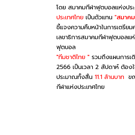
โดย สมาคมกีฬาฟุตบอลแห่งประ
ประเทศไทย
เป็นตัวแทน
"สมาคม
ชี้แจงความคืบหน้าในการเตรียม
เลขาธิการสมาคมกีฬาฟุตบอลแ
ฟุตบอล
"ทีมชาติไทย "
รวมถึงแผนการเดิน
2566 เป็นเวลา 2 สัปดาห์ ต้อง
ประมาณทั้งสิ้น
11.1 ล้านบาท
ขณะ
กีฬาแห่งประเทศไทย