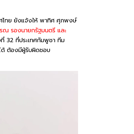
ไทย ยังแจ้งให้ พาทิศ ศุภพงษ์
วรรณ รองนายกรัฐมนตรี และ
ที่ 32 ที่ประเทศกัมพูชา ทีม
 ต้องมีผู้รับผิดชอบ