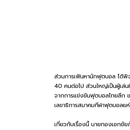
ส่วนการเฟ้นหานักฟุตบอล ได้พิจา
40 คนต่อไป ส่วนใหญ่เป็นผู้เล่นที่
จากการแข่งขันฟุตบอลไทยลีก ข
เลขาธิการสมาคมกีฬาฟุตบอลแห่
เกี่ยวกับเรื่องนี้ นายกองเอกช