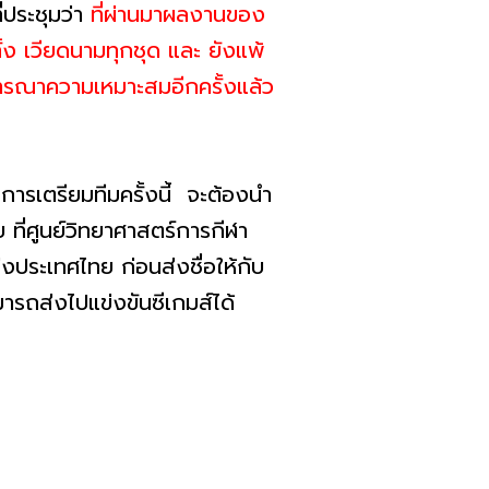
่ประชุมว่า
ที่ผ่านมาผลงานของ
ง เวียดนามทุกชุด และ ยังแพ้
รณาความเหมาะสมอีกครั้งแล้ว
การเตรียมทีมครั้งนี้ จะต้องนำ
่ศูนย์วิทยาศาสตร์การกีฬา
ประเทศไทย ก่อนส่งชื่อให้กับ
ถส่งไปแข่งขันซีเกมส์ได้