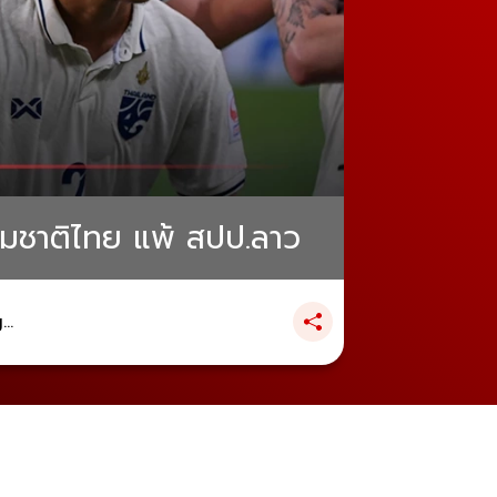
ทีมชาติไทย แพ้ สปป.ลาว
..