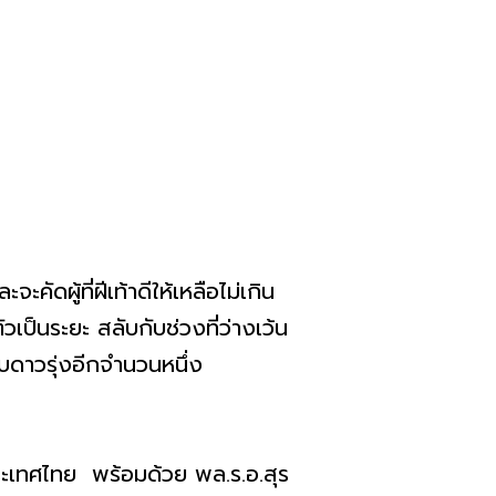
ผู้ที่ฝีเท้าดีให้เหลือไม่เกิน
ตัวเป็นระยะ สลับกับช่วงที่ว่างเว้น
บดาวรุ่งอีกจำนวนหนึ่ง
ประเทศไทย พร้อมด้วย พล.ร.อ.สุร