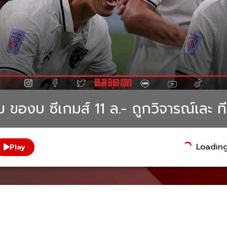
 ของบ ซีเกมส์ 11 ล.- ถูกวิจารณ์เละ 
Loading.
Play