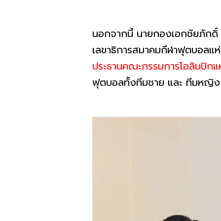
นอกจากนี้ นายกองเอกชัยภักดิ์
เลขาธิการสมาคมกีฬาฟุตบอลแห่
ประธานคณะกรรมการโอลิมปิกแ
ฟุตบอลทั้งทีมชาย และ ทีมหญิง 