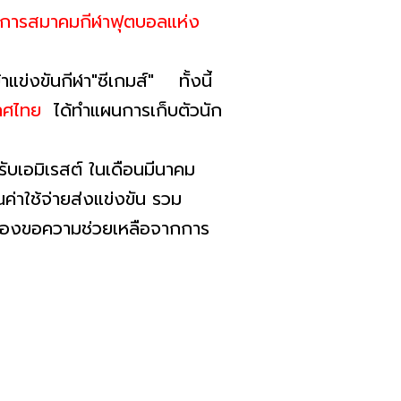
ธิการสมาคมกีฬาฟุตบอลแห่ง
ข่งขันกีฬา"ซีเกมส์" ทั้งนี้
ทศไทย
ได้ทำแผนการเก็บตัวนัก
รับเอมิเรสต์ ในเดือนมีนาคม
่าใช้จ่ายส่งแข่งขัน รวม
้องขอความช่วยเหลือจากการ