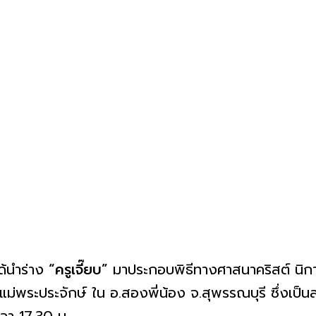
้นำร่าง
“ครูเจี๊ยบ”
มาประกอบพิธีทางศาสนาคริสต์ นิกาย
นแม่พระประจักษ์ ใน อ.สองพี่น้อง จ.สุพรรณบุรี ซึ่งเป