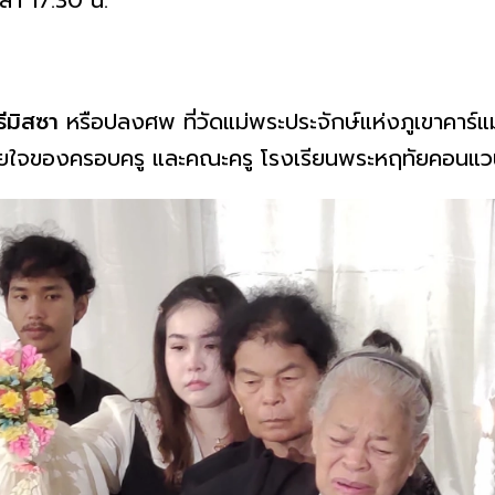
วลา 17.30 น.
ธีมิสซา
หรือปลงศพ ที่วัดแม่พระประจักษ์แห่งภูเขาคาร์แ
ยใจของครอบครู และคณะครู โรงเรียนพระหฤทัยคอนแวนต์ 