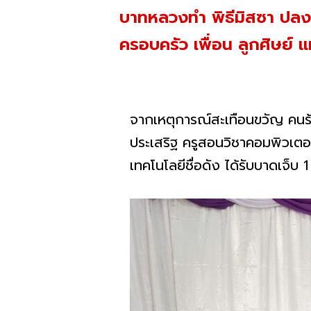
บาทหลวงทำ พิธีมิสซา ปลงศพ
ครอบครัว เพื่อน ลูกศิษย์ แ
จากเหตุการณ์สะเทือนขวัญ คนร้าย 
ประเสริฐ ครูสอนวิชาคอมพิวเตอร
เทคโนโลยีชื่อดัง ได้รับบาดเจ็บ 