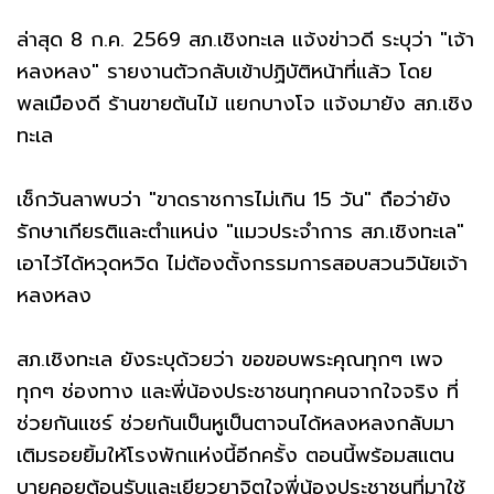
ล่าสุด 8 ก.ค. 2569 สภ.เชิงทะเล แจ้งข่าวดี ระบุว่า "เจ้า
หลงหลง" รายงานตัวกลับเข้าปฏิบัติหน้าที่แล้ว โดย
พลเมืองดี ร้านขายต้นไม้ แยกบางโจ แจ้งมายัง สภ.เชิง
ทะเล
เช็กวันลาพบว่า "ขาดราชการไม่เกิน 15 วัน" ถือว่ายัง
รักษาเกียรติและตำแหน่ง "แมวประจำการ สภ.เชิงทะเล"
เอาไว้ได้หวุดหวิด ไม่ต้องตั้งกรรมการสอบสวนวินัยเจ้า
หลงหลง
สภ.เชิงทะเล ยังระบุด้วยว่า ขอขอบพระคุณทุกๆ เพจ
ทุกๆ ช่องทาง และพี่น้องประชาชนทุกคนจากใจจริง ที่
ช่วยกันแชร์ ช่วยกันเป็นหูเป็นตาจนได้หลงหลงกลับมา
เติมรอยยิ้มให้โรงพักแห่งนี้อีกครั้ง ตอนนี้พร้อมสแตน
บายคอยต้อนรับและเยียวยาจิตใจพี่น้องประชาชนที่มาใช้