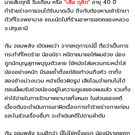
นายสัมฤทธิ์ ริมเถื่อน หรือ
"เสือ ดุสิต"
อายุ 40 ปี
ทำร้ายร่างกายจนได้รับบาดเจ็บ ถึงกับต้องหามเข้ารักษา
ตัวที่โรงพยาบาล ขณะนัดไปที่ร้านอาหารเขตคลองหลวง
จ.ปทุมธานี
กัน จอมพลัง เปิดเผยว่า จากเหตุการณ์นี้ ถือว่าเป็นการ
กระทำที่โหดร้าย น้องมิรา หนีตายมาขอให้ผมช่วย น้อง
ถูกนักบุญสุภาพบุรุษตัวลาย ใช้หมัดใส่แหวนกระหน่ำใส่
น้องอย่างหนัก มีรอยช้ำตั้งแต่ข้อเท้าจนถึงหัว ตาทั้ง
สองข้างม่วงบวม หน้าเบี้ยวผิดรูป เสียโฉมจำแทบไม่ได้
ตอนนี้ผมรับช่วยน้องอยู่ในความดูแลของผมแล้ว รวมทั้ง
ค่าใช้จ่ายในการรักษาพยาบาลทั้งหมด ในส่วนของคดี
เบื้องต้นจะดำเนินการเอาผิดเรื่องการทำร้ายร่างกายก่อน
และในส่วนเรื่องอื่นๆ จะดำเนินคดีไปตามลำดับ
กัน จอมพลัง ระบุอีกว่า นี่ไม่ใช่ครั้งแรก น้องมิราเคยถูก