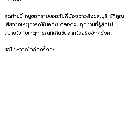
สุดท้ายนี้ หนูขอกราบขออภัยพี่น้องชาวสังขละบุรี ผู้ที่สูญ
เสียจากเหตุการณ์ในอดีต ตลอดจนทุกท่านที่รู้สึกไม่
สบายใจกับเหตุการณ์ที่เกิดขึ้นจากใจจริงอีกครั้งค่ะ
ขอโทษจากใจอีกครั้งค่ะ