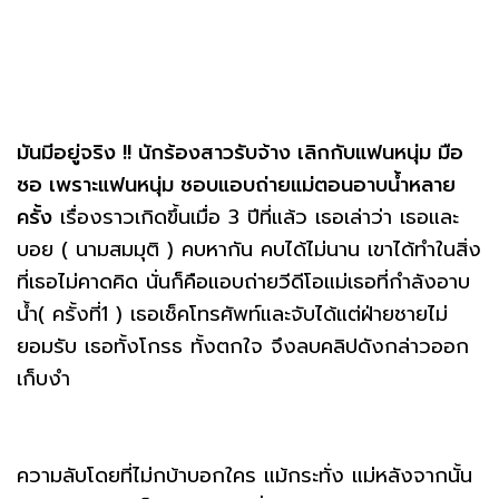
มันมีอยู่จริง !! นักร้องสาวรับจ้าง เลิกกับแฟนหนุ่ม มือ
ซอ เพราะแฟนหนุ่ม ชอบแอบถ่ายแม่ตอนอาบน้ำหลาย
ครั้ง
เรื่องราวเกิดขึ้นเมื่อ 3 ปีที่แล้ว เธอเล่าว่า เธอและ
บอย ( นามสมมุติ ) คบหากัน คบได้ไม่นาน เขาได้ทำในสิ่ง
ที่เธอไม่คาดคิด นั่นก็คือแอบถ่ายวีดีโอแม่เธอที่กำลังอาบ
น้ำ( ครั้งที่1 ) เธอเช็คโทรศัพท์และจับได้แต่ฝ่ายชายไม่
ยอมรับ เธอทั้งโกรธ ทั้งตกใจ จึงลบคลิปดังกล่าวออก
เก็บงำ
ความลับโดยที่ไม่กบ้าบอกใคร แม้กระทั่ง แม่หลังจากนั้น