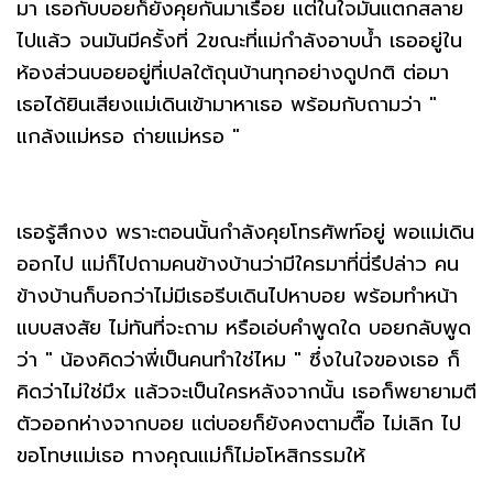
มา เธอกับบอยก็ยังคุยกันมาเรื่อย แต่ในใจมันแตกสลาย
ไปแล้ว จนมันมีครั้งที่ 2ขณะที่แม่กำลังอาบน้ำ เธออยู่ใน
ห้องส่วนบอยอยู่ที่เปลใต้ถุนบ้านทุกอย่างดูปกติ ต่อมา
เธอได้ยินเสียงแม่เดินเข้ามาหาเธอ พร้อมกับถามว่า "
แกล้งแม่หรอ ถ่ายแม่หรอ "
เธอรู้สึกงง พราะตอนนั้นกำลังคุยโทรศัพท์อยู่ พอแม่เดิน
ออกไป แม่ก็ไปถามคนข้างบ้านว่ามีใครมาที่นี่รึปล่าว คน
ข้างบ้านก็บอกว่าไม่มีเธอรีบเดินไปหาบอย พร้อมทำหน้า
แบบสงสัย ไม่ทันที่จะถาม หรือเอ่บคำพูดใด บอยกลับพูด
ว่า " น้องคิดว่าพี่เป็นคนทำใช่ไหม " ซึ่งในใจของเธอ ก็
คิดว่าไม่ใช่มึx แล้วจะเป็นใครหลังจากนั้น เธอก็พยายามตี
ตัวออกห่างจากบอย แต่บอยก็ยังคงตามตื๊อ ไม่เลิก ไป
ขอโทษแม่เธอ ทางคุณแม่ก็ไม่อโหสิกรรมให้