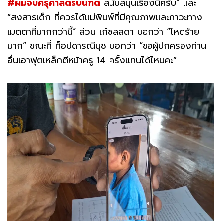
#ผมจบครุศาสตร์บันฑิต
สนับสนุนเรื่องนี้ครับ” และ
“สงสารเด็ก ที่ควรได้แม่พิมพ์ที่มีคุณภาพและภาวะทาง
เมตตาที่มากกว่านี้” ส่วน เก๋ชลลดา บอกว่า “โหดร้าย
มาก” ขณะที่ ท็อปดารณีนุช บอกว่า “ขอผู้ปกครองท่าน
อื่นเอาฟุตเหล็กตีหน้าครู 14 ครั้งแทนได้ไหมคะ”