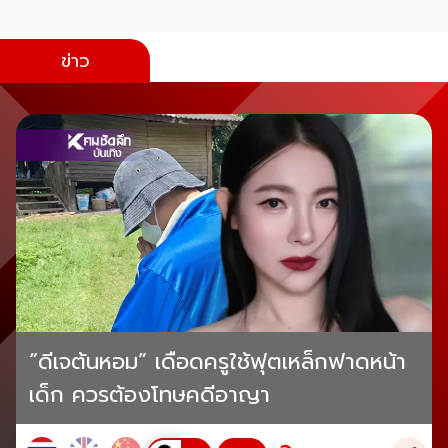
ข่าว
“ดีเจต้นหอม” เดือดครูใช้ฟุตเหล็กฟาดหน้า
เด็ก ควรต้องโทษคดีอาญา