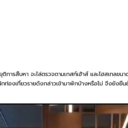
ยุติการสืบหา จะไล่ตรวจตามเกสท์เฮ้าส์ และโฮสเทลขนาด
นักท่องเที่ยวรายดังกล่าวเข้ามาพักบ้างหรือไม่ จึงยังยืนย