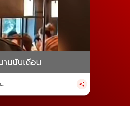
วนานนับเดือน
..