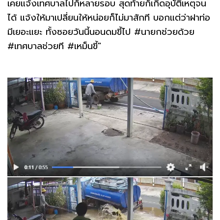
เคยแจ้งเทศบาลไปก็หลายรอบ สุดท้ายก็เกิดอุบัติเหตุจน
ได้ แจ้งให้มาเปลี่ยนให้หน่อยก็ไม่มาสักที บอกแต่ว่าฝาท่อ
มีเยอะแยะ ทั้งซอยวันนี้นอนดมขี้ไป #นายกช่วยด้วย
#เทศบาลช่วยที #เหม็นขี้"