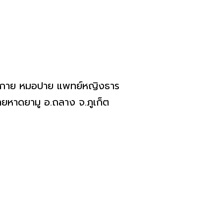
ยร่างกาย หมอปาย แพทย์หญิงธาร
ชายหาดยามู อ.ถลาง จ.ภูเก็ต