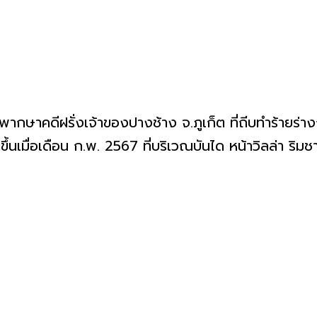
ลพิพากษาคดีฝรั่งเจ้าของปางช้าง จ.ภูเก็ต ที่ถีบทำร้า
ึ้นเมื่อเดือน ก.พ. 2567 ที่บริเวณบันได หน้าวิลล่า ริม