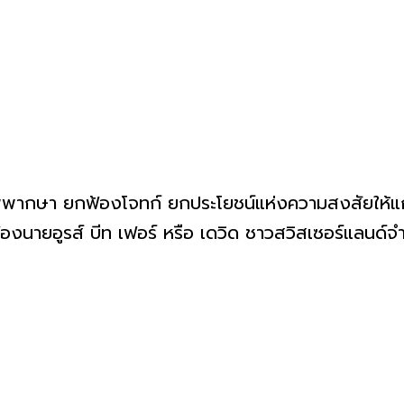
ศาลพิพากษา ยกฟ้องโจทก์ ยกประโยชน์แห่งความสงสัยให้
้องนายอูรส์ บีท เฟอร์ หรือ เดวิด ชาวสวิสเซอร์แลนด์