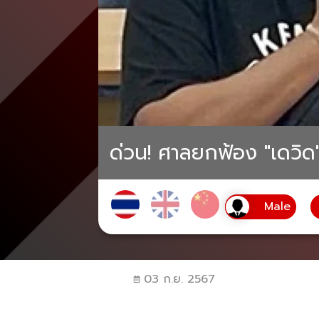
ด่วน! ศาลยกฟ้อง "เดวิด"
03 ก.ย. 2567