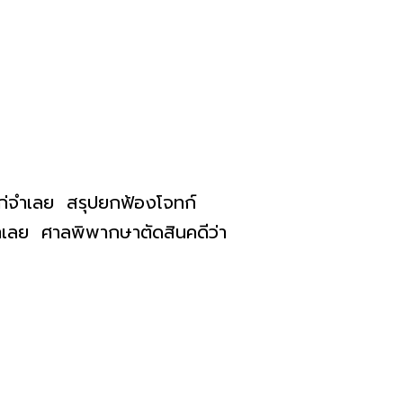
แก่จำเลย สรุปยกฟ้องโจทก์
จำเลย ศาลพิพากษาตัดสินคดีว่า