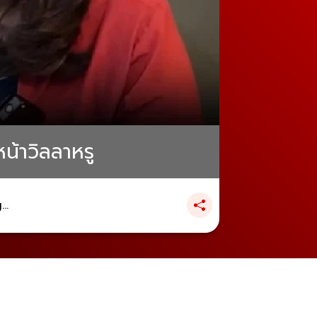
น้าวิลลาหรู
..