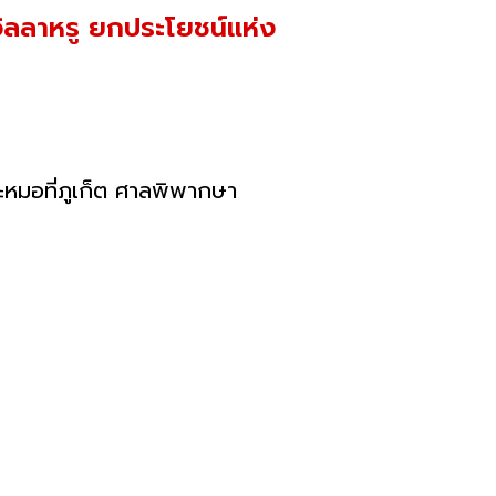
วิลลาหรู ยกประโยชน์แห่ง
ตะหมอที่ภูเก็ต ศาลพิพากษา