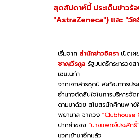
สุดสัปดาห์นี้ ประเด็นข่าวร้
"AstraZeneca") และ "วัคซ
เริ่มจาก
สำนักข่าวอิศรา
เปิดเผย
ชาญวีรกูล
รัฐมนตรีกระทรวงสาธ
เซนเนก้า
จากเอกสารชุดนี้ สะท้อนการประ
อำนาจตัดสินใจในการบริหารจัดก
ตามมาด้วย สโมสรนักศึกแพทย์ศ
พยาบาล จากวง
“Clubhouse Q
ปากคำของ
“นายแพทย์ประสิทธิ์
แวคเข้ามาอีกแล้ว