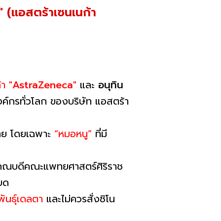
้า" (แอสตร้าเซนเนก้า
้า
"AstraZeneca"
และ
อนุทิน
์กรทั่วโลก ของบริษัท แอสตร้า
ไทย โดยเฉพาะ
“หมอหนู”
ที่มี
า คณบดีคณะแพทยศาสตร์ศิริราช
ยด
ันธุ์เดลตา
และไม่ควรสั่งซิโน