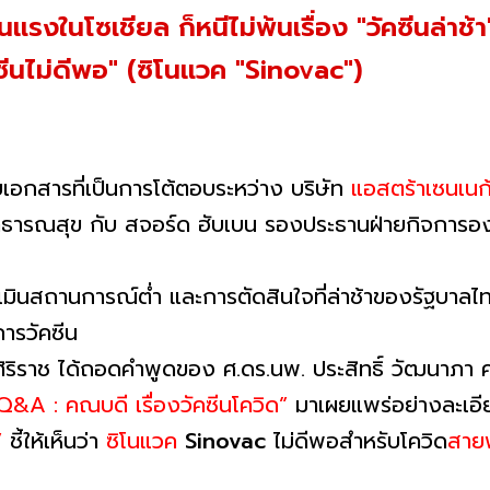
อนแรงในโซเชียล ก็หนีไม่พ้นเรื่อง "วัคซีนล่าช
ีนไม่ดีพอ" (ซิโนแวค "Sinovac")
เอกสารที่เป็นการโต้ตอบระหว่าง บริษัท
แอสตร้าเซนเนก
ารณสุข กับ สจอร์ด ฮับเบน รองประธานฝ่ายกิจการองค
เมินสถานการณ์ต่ำ และการตัดสินใจที่ล่าช้าของรัฐบาล
ารวัคซีน
ิริราช ได้ถอดคำพูดของ ศ.ดร.นพ. ประสิทธิ์ วัฒนาภ
&A : คณบดี เรื่องวัคซีนโควิด”
มาเผยแพร่อย่างละเอี
”
ชี้ให้เห็นว่า
ซิโนแวค
Sinovac
ไม่ดีพอสำหรับโควิด
สายพ