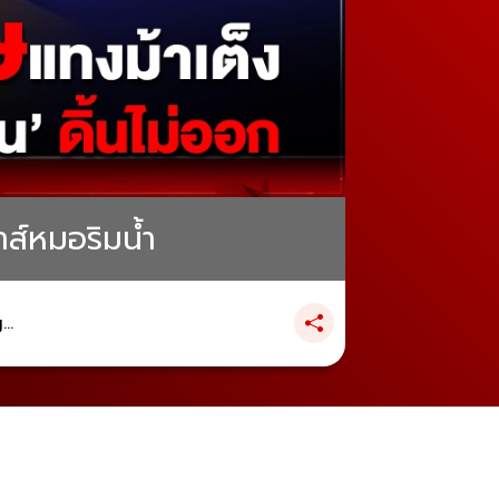
าส์หมอริมน้ำ
..