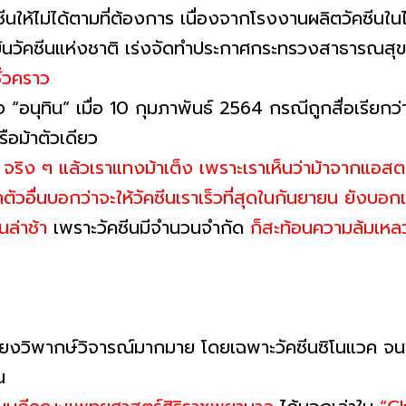
ีนให้ไม่ได้ตามที่ต้องการ เนื่องจากโรงงานผลิตวัคซีนใน
บันวัคซีนแห่งชาติ เร่งจัดทำประกาศกระทรวงสาธารณสุข
ั่วคราว
 “อนุทิน” เมื่อ 10 กุมภาพันธ์ 2564 กรณีถูกสื่อเรียกว
ือม้าตัวเดียว
 จริง ๆ แล้วเราแทงม้าเต็ง เพราะเราเห็นว่าม้าจากแอสตร
ัวอื่นบอกว่าจะให้วัคซีนเราเร็วที่สุดในกันยายน ยังบอกเ
นล่าช้า
เพราะวัคซีนมีจำนวนจำกัด
ก็สะท้อนความล้มเหล
เสียงวิพากษ์วิจารณ์มากมาย โดยเฉพาะวัคซีนซิโนแวค จนเ
น