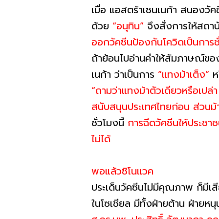
เมื่อ แอสตร้าเซนเนก้า สนองวัคซ
ด้วย
“อนุทิน”
จึงสั่งการให้สถา
ออกวัคซีนป้องกันโควิดเป็นการช
ถ้าย้อนไปอ่านคำให้สัมภาษณ์ของ
เนก้า ว่าเป็นการ
“แทงม้าเต็ง”
หร
“ถามว่าแทงม้าตัวเดียวหรือเปล่า
สนับสนุนประเทศไทยก่อน ส่วนม้าต
ชั่วโมงนี้
การฉีดวัคซีนให้ประชาช
ไม่ได้
พอแล้วซิโนแวค
ประเด็นวัคซีนไม่มีคุณภาพ ก็มี
ในโซเชียล มีทั้งฝ่ายต้าน ฝ่ายหนุ