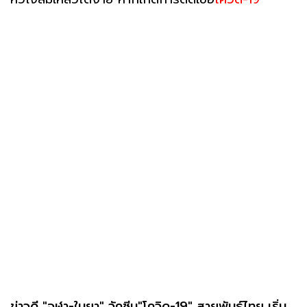
ข่าวดี "จุฬา-ใบยา" วัคซีน"โควิด-19" สายพันธุ์ไทย เริ่ม