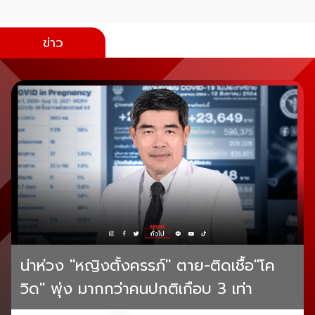
ข่าว
น่าห่วง "หญิงตั้งครรภ์" ตาย-ติดเชื้อ"โค
วิด" พุ่ง มากกว่าคนปกติเกือบ 3 เท่า