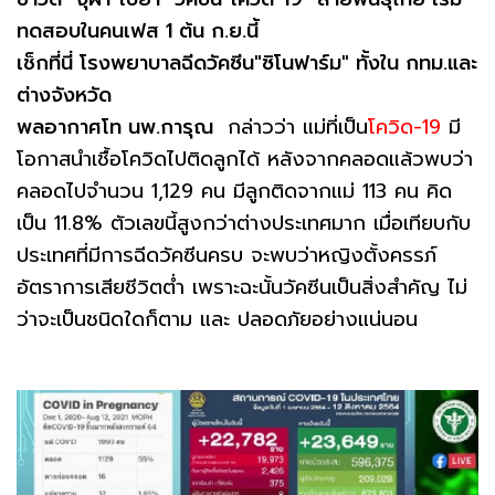
ทดสอบในคนเฟส 1 ต้น ก.ย.นี้
เช็กที่นี่ โรงพยาบาลฉีดวัคซีน"ซิโนฟาร์ม" ทั้งใน กทม.และ
ต่างจังหวัด
พลอากาศโท นพ.การุณ
กล่าวว่า แม่ที่เป็น
โควิด-19
มี
โอกาสนำเชื้อโควิดไปติดลูกได้ หลังจากคลอดแล้วพบว่า
คลอดไปจำนวน 1,129 คน มีลูกติดจากแม่ 113 คน คิด
เป็น 11.8% ตัวเลขนี้สูงกว่าต่างประเทศมาก เมื่อเทียบกับ
ประเทศที่มีการฉีดวัคซีนครบ จะพบว่าหญิงตั้งครรภ์
อัตราการเสียชีวิตต่ำ เพราะฉะนั้นวัคซีนเป็นสิ่งสำคัญ ไม่
ว่าจะเป็นชนิดใดก็ตาม และ ปลอดภัยอย่างแน่นอน