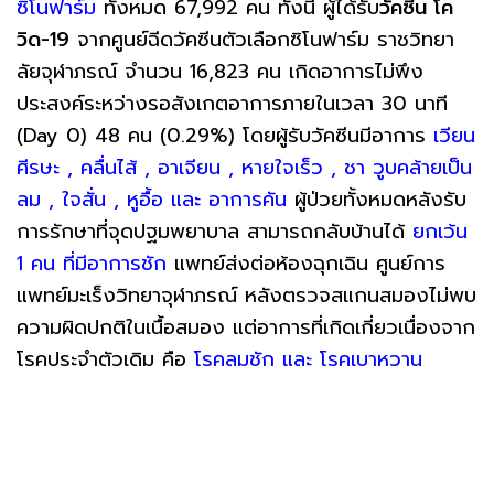
ซิโนฟาร์ม
ทั้งหมด 67,992 คน ทั้งนี้ ผู้ได้รับ
วัคซีน โค
วิด-19
จากศูนย์ฉีดวัคซีนตัวเลือกซิโนฟาร์ม ราชวิทยา
ลัยจุฬาภรณ์ จำนวน 16,823 คน เกิดอาการไม่พึง
ประสงค์ระหว่างรอสังเกตอาการภายในเวลา 30 นาที
(Day 0) 48 คน (0.29%) โดยผู้รับวัคซีนมีอาการ
เวียน
ศีรษะ , คลื่นไส้ , อาเจียน , หายใจเร็ว , ชา วูบคล้ายเป็น
ลม , ใจสั่น , หูอื้อ และ อาการคัน
ผู้ป่วยทั้งหมดหลังรับ
การรักษาที่จุดปฐมพยาบาล สามารถกลับบ้านได้
ยกเว้น
1 คน ที่มีอาการชัก
แพทย์ส่งต่อห้องฉุกเฉิน ศูนย์การ
แพทย์มะเร็งวิทยาจุฬาภรณ์ หลังตรวจสแกนสมองไม่พบ
ความผิดปกติในเนื้อสมอง แต่อาการที่เกิดเกี่ยวเนื่องจาก
โรคประจำตัวเดิม คือ
โรคลมชัก และ โรคเบาหวาน