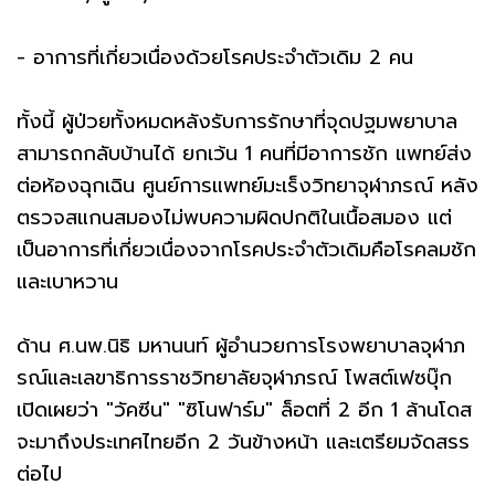
- อาการที่เกี่ยวเนื่องด้วยโรคประจำตัวเดิม 2 คน
ทั้งนี้ ผู้ป่วยทั้งหมดหลังรับการรักษาที่จุดปฐมพยาบาล
สามารถกลับบ้านได้ ยกเว้น 1 คนที่มีอาการชัก แพทย์ส่ง
ต่อห้องฉุกเฉิน ศูนย์การแพทย์มะเร็งวิทยาจุฬาภรณ์ หลัง
ตรวจสแกนสมองไม่พบความผิดปกติในเนื้อสมอง แต่
เป็นอาการที่เกี่ยวเนื่องจากโรคประจำตัวเดิมคือโรคลมชัก
และเบาหวาน
ด้าน ศ.นพ.นิธิ มหานนท์ ผู้อำนวยการโรงพยาบาลจุฬาภ
รณ์และเลขาธิการราชวิทยาลัยจุฬาภรณ์ โพสต์เฟซบุ๊ก
เปิดเผยว่า "วัคซีน" "ซิโนฟาร์ม" ล็อตที่ 2 อีก 1 ล้านโดส
จะมาถึงประเทศไทยอีก 2 วันข้างหน้า และเตรียมจัดสรร
ต่อไป