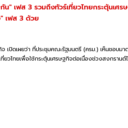
วยกัน" เฟส 3 รวมถึงทัวร์เที่ยวไทยกระตุ้นเศร
ง" เฟส 3 ด้วย
จ เปิดเผยว่า ที่ประชุมคณะรัฐมนตรี (ครม.) เห็นชอบมา
ี่ยวไทยเพื่อใช้กระตุ้นเศรษฐกิจต่อเนื่องช่วงสงกรานต์ไ