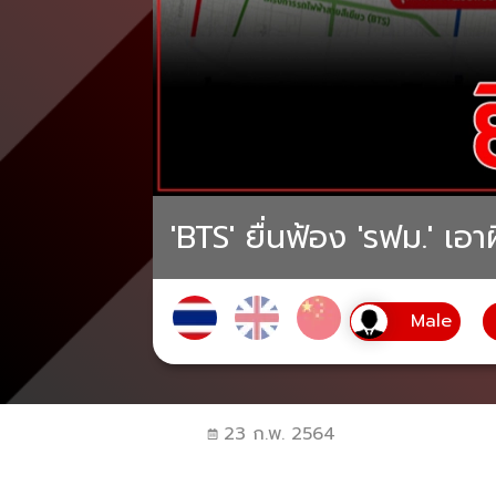
'BTS' ยื่นฟ้อง 'รฟม.' เอ
23 ก.พ. 2564