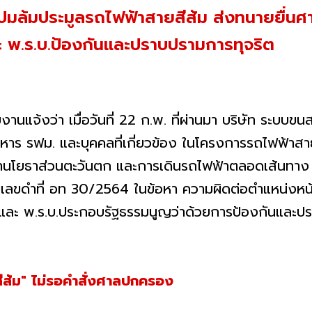
ม. ปมล้มประมูลรถไฟฟ้าสายสีส้ม ส่งทนายยื่
 พ.ร.บ.ป้องกันและปราบปรามการทุจริต
ยงานแจ้งว่า เมื่อวันที่ 22 ก.พ. ที่ผ่านมา บริษัท ระบ
บริหาร รฟม. และบุคคลที่เกี่ยวข้อง ในโครงการรถไฟฟ้าสา
งงานโยธาส่วนตะวันตก และการเดินรถไฟฟ้าตลอดเส้นทาง
ลขดำที่ อท 30/2564 ในข้อหา ความผิดต่อตำแหน่งหน้
ะ พ.ร.บ.ประกอบรัฐธรรมนูญว่าด้วยการป้องกันและปร
ีส้ม" ไม่รอคำสั่งศาลปกครอง