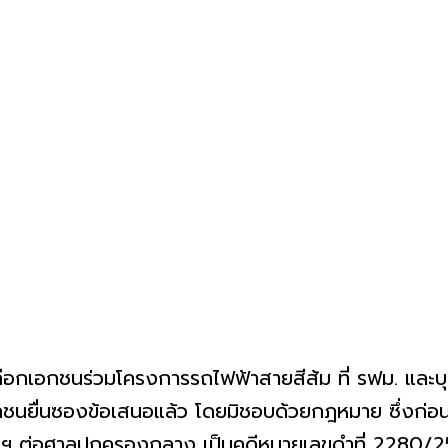
เลือกเอกชนร่วมโครงการรถไฟฟ้าสายสีส้ม ที่ รฟม. และบุคค
ชนยื่นซองข้อเสนอแล้ว โดยมิชอบด้วยกฎหมาย ซึ่งก่อนย
 ต่อศาลปกครองกลาง เป็นคดีหมายเลขดำที่ 2280/256