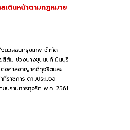
นศาลเดินหน้าตามกฎหมาย
บขนส่งมวลชนกรุงเทพ จำกัด
ยสีส้ม
ช่วงบางขุนนนท์ มีนบุรี
 ต่อศาลอาญาคดีทุจริตและ
าที่ราชการ ตามประมวล
าบปรามการทุจริต พ.ศ. 2561