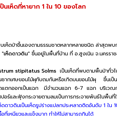
เป็นเห็ดที่หายาก 1 ใน 10 ของโลก
พบเห็ดป่าขึ้นเองตามธรรมชาตหลากหลายชนิด ล่าสุดพบกลั
บ
"เห็ดดาวดิน"
ขึ้นอยู่ในพื้นที่บ้าน ที่ อ.สูงเนิน จ.นครร
trum stipitatus Solms
เป็นเห็ดที่พบตามพื้นป่าทั่ว
นซากเศษขอนไม้ผุทับถมกันหรือเกิดบนขอนไม้ผุ ขึ้นเป็นด
เห็ดแตกออกเป็นแฉก มีจำนวนแฉก 6-7 แฉก บริเวณ
บสปอร์และฟุ้งกระจายตามลมเป็นการกระจายพันธ์ในพื้นที่ใ
เห็ดดาวดินเป็นเห็ดรูปร่างแปลกประหลาดติดอันดับ 1 ใน
เนื้อที่เหนียวและแข็งมาก ทำให้ไม่สามารถกินได้