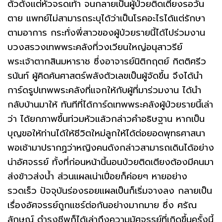
ตัวตั้งแต่หัวจรดเท้า จนกลายเป็นผู้ป่วยติดเตียงรอวัน
ตาย แพทย์ไม่สามารถระบุได้ว่าเป็นโรคอะไรได้แต่รักษา
ตามอาการ กระทั่งพี่สาวของผู้ป่วยรายนี้ได้ไปร่วมงาน
บวงสรวงเทพพระคลังที่วงเวียนใหญ่อนุสาวรีย์
พระเจ้าตากสินมหาราช ซึ่งอาจารย์นิติกฤตย์ กิตติศรีว
รนันท์ ผู้คิดค้นศาสตร์พลังตัวเลขเป็นผู้จัดขึ้น จึงได้นำ
การ์ดรูปเทพพระคลังที่แจกให้กับผู้ที่มาร่วมงาน ได้นำ
กลับบ้านมาให้ ทันทีที่ได้การ์ดเทพพระคลังผู้ป่วยรายนี้เล่า
ว่า ได้ยกภาพขึ้นท่วมหัวแล้วกล่าวคำอธิษฐาน หากเป็น
บุญขอให้ท่านได้ให้ชีวิตใหม่ลูกให้ได้ต่อยอดพุทธศาสนา
พอเช้ามาปรากฏว่าหญิงคนดังกล่าวสามารถเดินได้อย่าง
น่าอัศจรรย์ ทั้งที่ก่อนหน้านี้นอนป่วยติดเตียงต้องมีคนมา
ส่งข้าวส่งน้ำ ส่วนแผลเน่าเปื่อยก็ค่อยๆ หายอย่าง
รวดเร็ว ปัจจุบันร่องรอยแผลเป็นก็เริ่มจางลง กลายเป็น
เรื่องอัศจรรย์ถูกแชร์ต่อกันอย่างมากมาย ซึ่ง ศรัณ
ลักษณ์ ดำรงชีพก็ได้เล่าถึงความมัศจรรย์ที่เกิดขึ้นครั้งนี้