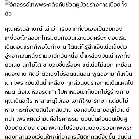
คุณศรัณลักษณ์ เล่าว่า เริ่มจากที่ตัวเองเป็นวัยทอง
เหงื่อจะไหลออกโทรมตัวทั้งวันและปวดศรีษะ ตอนเริ่ม
เป็นตอนแรกก็พอไปทำงาน ได้แต่ก็รู้สึกเจ็บเนื้อเจ็บตัว
จู่ๆจากวันหนึ่งข้ามมาอีกวันหนึ่ง น้ำเหลืองมันเน่าเฟะทั้ง
ตัวเลย ลุกไม่ได้ ขาบวมขึ้นเรื่อยๆ แต่เนื้อไม่แยก เหมือน
คนจะตาย คิดว่าตัวเองไม่รอดแน่นอน พูดออกมาก็เหม็น
เน่า เพราะมันเป็นน้ำเหลือง ทุกส่วนบนร่างกายเป็นแผลไป
หมด ตั้งแต่หัวจรดเท้า ไปหาหมอเขาก็บอกไม่รู้ร่างกาย
คุณเป็นอะไร หาสาเหตุไม่เจอ เขาก็ให้ยารักษา แต่มันไม่
หาย กระทั่งตัดสินใจกลับบ้าน ขอกลับไปตายอยู่ที่บ้านดี
กว่า เพราะคิดว่ามันคือโรคกรรม ตอนนั้นคือนอนเป็นผู้
ป่วยติดเตียง ต่อมาพี่สาวไปร่วมงานบวงสรวงเทพพระ
คลังที่ลานวงเวียนใหญ่ที่อาจารย์นิติกฤตย์จัดขึ้น วันนั้น