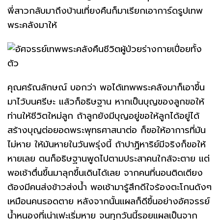
พี่สาวกลับมาถึงบ้านเที่ยงคืนก็มาเรียกเอาการ์ดรูปเทพ
พระคลังมาให้
คุณศรัณลักษณ์ บอกว่า พอได้เทพพระคลังมาก็เอาขึ้น
มาไว้บนศรีษะ แล้วก็อธิษฐาน หากเป็นบุญของลูกขอให้
ท่านให้ชีวิตใหม่ลูก ถ้าลูกยังมีบุญอยู่ขอให้ลูกได้อยู่ได้
สร้างบุญต่อยอดพระพุทธศาสนาต่อ ก็ขอให้อาการที่มัน
ไม่หาย ให้มันหายในวันพรุ่งนี้ ถ้าปาฏิหาริย์มีจริงก็ขอให้
หายเลย ตนก็อธิษฐานพูดไปตามประสาคนใกล้จะตาย แต่
พอเช้าตื่นขึ้นมาลุกขึ้นเดินได้เลย จากคนที่นอนติดเตียง
ต้องมีคนส่งข้าวส่งน้ำ พอเช้ามารู้สึกดีใจร้องตะโกนดังๆ
เหมือนคนรอดตาย หลังจากนั้นแผลก็ดีขึ้นอย่างอัศจรรย์
น้ำหนองที่เน่าเฟะเริ่มหาย จนทุกวันนี้รอยแผลเป็นจาก