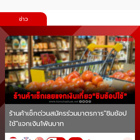
ข่าว
ร้านค้าเช็กด่วนสมัครร่วมมาตรการ"ชิมช้อป
ใช้"แจกเงิน1พันบาท