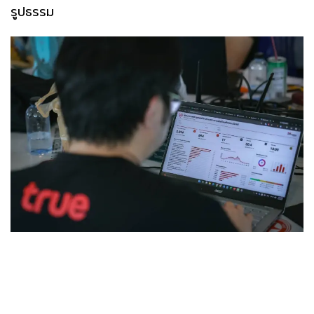
รูปธรรม