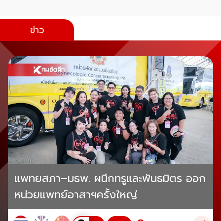
ข่าว
แพทยสภา–มธพ. ผนึกทรูและพันธมิตร ออก
หน่วยแพทย์อาสาฯครั้งใหญ่