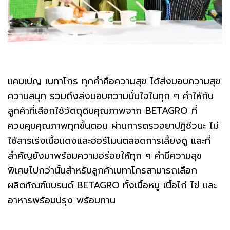
แคมเปญ เบทาโกร ทุกคำคือความสุข ได้ส่งมอบความสุข
ความสนุก รวมถึงส่งมอบความมั่นใจในทุก ๆ คำให้กับ
ลูกค้าที่เลือกใช้วัตถุดิบคุณภาพจาก BETAGRO ที่
ควบคุมคุณภาพทุกขั้นตอน ผ่านการตรวจยาปฏิชีวนะ ไม่
ใช้สารเร่งเนื้อแดงและฮอร์โมนตลอดการเลี้ยงดู และที่
สำคัญยังมาพร้อมความอร่อยให้ทุก ๆ คำมีความสุข
พิเศษไปกว่านั้นสำหรับลูกค้าเบทาโกรสามารถเลือก
ผลิตภัณฑ์แบรนด์ BETAGRO
ทั้งเนื้อหมู เนื้อไก่ ไข่ และ
อาหารพร้อมปรุง พร้อมทาน