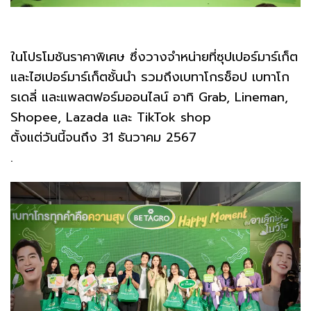
ในโปรโมชันราคาพิเศษ ซึ่งวางจำหน่ายที่ซุปเปอร์มาร์เก็ต
และไฮเปอร์มาร์เก็ตชั้นนำ รวมถึงเบทาโกรช็อป เบทาโก
รเดลี่ และแพลตฟอร์มออนไลน์ อาทิ Grab, Lineman,
Shopee, Lazada และ TikTok shop
ตั้งแต่วันนี้จนถึง 31 ธันวาคม 2567
.