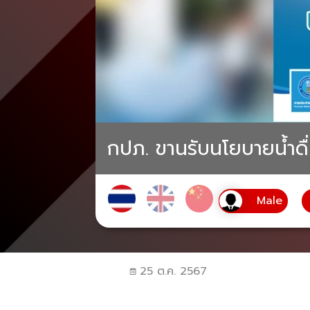
กปภ. ขานรับนโยบายน้ำดื่
25 ต.ค. 2567