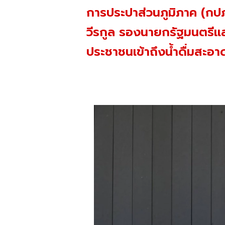
การประปาส่วนภูมิภาค (กป
วีรกูล รองนายกรัฐมนตรีแล
ประชาชนเข้าถึงน้ำดื่มสะอาด