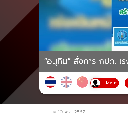
“อนุทิน” สั่งการ กปภ. เร
10 พ.ค. 2567