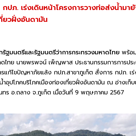
ร กปภ. เร่งเดินหน้าโครงการวางท่อส่งน้ำมายั
ี่ยวฝั่งอันดามัน
กรัฐมนตรีและรัฐมนตรีว่าการกระทรวงมหาดไทย
พร้อม
หาดไทย นายพรพจน์ เพ็ญพาส ประธานกรรมการการประป
รแก้ไขปัญหาภัยแล้ง กปภ.สาขาภูเก็ต สั่งการ กปภ. เร่
น้ำอุปโภคบริโภคเมืองท่องเที่ยวฝั่งอันดามัน ณ อ่างเก
ุนทร อ.ถลาง จ.ภูเก็ต เมื่อวันที่ 9 พฤษภาคม 2567