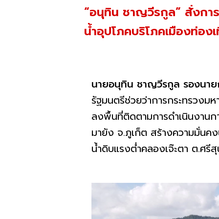
“อนุทิน ชาญวีรกูล” สั่งกา
น้ำอุปโภคบริโภคเมืองท่องเท
นายอนุทิน ชาญวีรกูล รองนาย
รัฐมนตรีช่วยว่าการกระทรวงม
ลงพื้นที่ติดตามการดำเนินงานกา
มายัง จ.ภูเก็ต สร้างความมั่นคง
น้ำดิบแรงต่ำคลองเจ๊ะตา ต.ศรีส