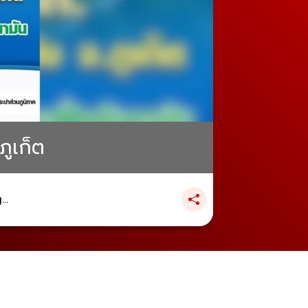
ภูเก็ต
..