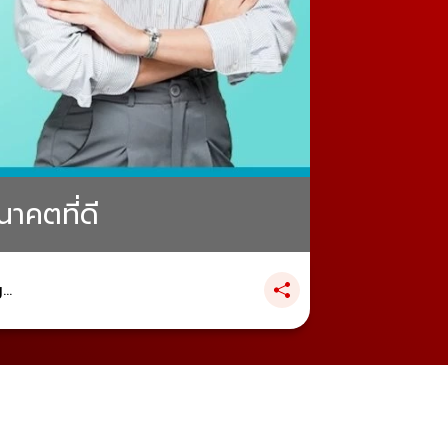
นาคตที่ดี
..