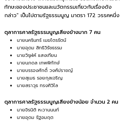
ทักษะของประชาชนและนวัตกรรมเกี่ยวกับเรื่องดัง
กล่าว" เป็นไปตามรัฐธรรมนูญ มาตรา 172 วรรคหนึ่ง
ตุลาการศาลรัฐธรรมนูญเสียงข้างมาก 7 คน
นายนครินทร์ เมฆไตรรัตน์
นายอุดม สิทธิวิรัชธรรม
นายวิรุฬห์ แสงเทียน
นายนภดล เทพพิทักษ์
นายบรรจงศักดิ์ วงศ์ปราชญ์
นายสุเมธ รอยกุลเจริญ
นายสราวุธ ทรงศิวิไล
ตุลาการศาลรัฐธรรมนูญเสียงข้างน้อย จำนวน 2 คน
นายจิรนิติ หะวานนนท์
นายอุดม รัฐอมฤต