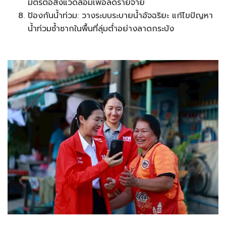
มิตรต่อสิ่งแวดล้อมเพื่อลดรายจ่าย
ป้องกันน้ำท่วม: วางระบบระบายน้ำอัจฉริยะ แก้ไขปัญหา
น้ำท่วมซ้ำซากในพื้นที่ลุ่มต่ำอย่างลาดกระบัง