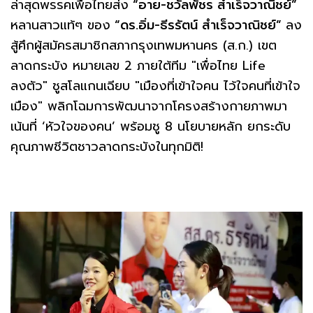
ล่าสุดพรรคเพื่อไทยส่ง
“อาย-ชวัลพัชร สำเร็จวาณิชย์”
หลานสาวแท้ๆ ของ
“ดร.อิ่ม-ธีรรัตน์ สำเร็จวาณิชย์”
ลง
สู้ศึกผู้สมัครสมาชิกสภากรุงเทพมหานคร (ส.ก.) เขต
ลาดกระบัง หมายเลข 2 ภายใต้ทีม "เพื่อไทย Life
ลงตัว" ชูสโลแกนเฉียบ "เมืองที่เข้าใจคน ไว้ใจคนที่เข้าใจ
เมือง" พลิกโฉมการพัฒนาจากโครงสร้างกายภาพมา
เน้นที่ ‘หัวใจของคน’ พร้อมชู 8 นโยบายหลัก ยกระดับ
คุณภาพชีวิตชาวลาดกระบังในทุกมิติ!