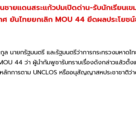
อนชายแดนสระแก้วปมเปิดด่าน-รับนักเรียนเขมร
ะเทศ ยันไทยยกเลิก MOU 44 ยึดผลประโยชน์ช
รกูล นายกรัฐมนตรี และรัฐมนตรีว่าการกระทรวงมหาดไทย
OU 44 ว่า ผู้นำกัมพูชารับทราบเรื่องดังกล่าวแล้วตั้งแ
ยึดหลักการตาม UNCLOS หรืออนุสัญญาสหประชาชาติว่