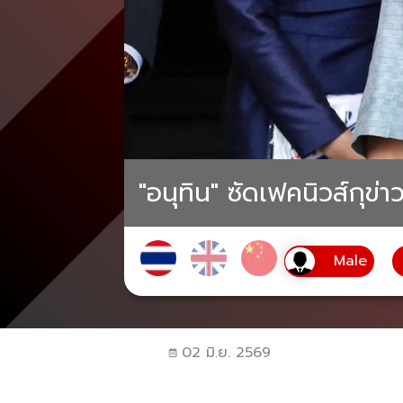
"อนุทิน" ซัดเฟคนิวส์กุข
02 มิ.ย. 2569