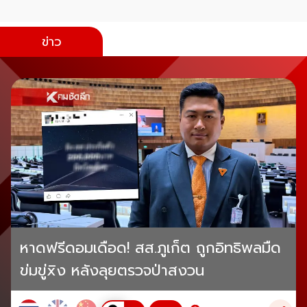
ข่าว
หาดฟรีดอมเดือด! สส.ภูเก็ต ถูกอิทธิพลมืด
ข่มขู่xิง หลังลุยตรวจป่าสงวน