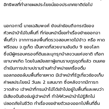
อิทธิพลที่ทำลายผลประโยชน์ของประเทศชาติต่อไป
นอกจกานี้ นายเฉลิมพงศ์ ยังเล่าย้อนถึงกรณีของ
หัวหน้าป่าไม้ในพื้นที่ ที่ก่อนหน้านี้ขอทำเรื่องย้ายออกจา
พื้นที่ว่า จากการลงพื้นที่ตรวจสอบหาดไม้ง้าว หรือ หาด
ฟรีดอม จ.ภูเก็ต เป็นหาดที่สวยงามอันดับ 9 ของโลก
ซึ่งมีผู้ครอบครองที่ดินและบุกรุกป่าสงวนแห่งชาติ เทือก
เขานาคเกิด โดยในสมัยสภาผู้แทนราษฎรชุดที่แล้ว ตนเคย
ดำเนินการปราบปรามร้านค้าจำหน่ายเครื่องดื่ม
แอลกอฮอล์บนพื้นที่ชายหาด มีเจ้าหน้าที่รัฐเกี่ยวข้องเก็บ
ค่าผลประโยชน์ วันละ 2 แสนบาท ซึ่งหลังจากมีการก
วาดล้าง เจ้าหน้าที่กรมป่าไม้ได้เข้าไปอยู่ในพื้นที่และพบว่า
มีเสียงปืนยิงข่มขู่เจ้าหน้าที่ ทำให้หัวหน้าป่าไม้รู้สึกไม่
ปลอดภัยในชีวิต ทำเรื่องขอย้ายตัวเองออกไปพื้นที่อื่น