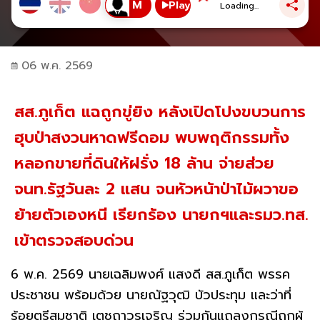
Play
Loading...
06 พ.ค. 2569
สส.ภูเก็ต แฉถูกขู่ยิง หลังเปิดโปงขบวนการ
ฮุบป่าสงวนหาดฟรีดอม พบพฤติกรรมทั้ง
หลอกขายที่ดินให้ฝรั่ง 18 ล้าน จ่ายส่วย
จนท.รัฐวันละ 2 แสน จนหัวหน้าป่าไม้ผวาขอ
ย้ายตัวเองหนี เรียกร้อง นายกฯและรมว.ทส.
เข้าตรวจสอบด่วน
6 พ.ค. 2569 นายเฉลิมพงศ์ แสงดี สส.ภูเก็ต พรรค
ประชาชน พร้อมด้วย นายณัฐวุฒิ บัวประทุม และว่าที่
ร้อยตรีสมชาติ เตชถาวรเจริญ ร่วมกันแถลงกรณีถูกผู้