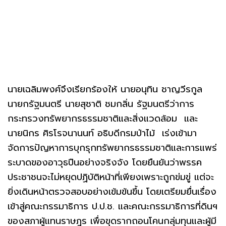
นายเฉลิมพงศ์จึงเรียกร้องให้ นายอนุทิน ชาญวีรกูล
นายกรัฐมนตรี นายสุชาติ ชมกลิ่น รัฐมนตรีว่าการ
กระทรวงทรัพยากรธรรมชาติและสิ่งแวดล้อม และ
นายนิกร ศิรโรจนานนท์ อธิบดีกรมป่าไม้ เร่งเข้ามา
จัดการปัญหาการบุกรุกทรัพยากรธรรมชาติและการแพร่
ระบาดของอาวุธปืนอย่างจริงจัง โดยยืนยันว่าพรรค
ประชาชนจะไม่หยุดปฏิบัติหน้าที่เพียงเพราะถูกข่มขู่ แต่จะ
ยิ่งเดินหน้าตรวจสอบอย่างเข้มข้นขึ้น โดยเตรียมยื่นเรื่อง
เข้าสู่คณะกรรมาธิการ ป.ป.ช. และคณะกรรมาธิการที่ดินฯ
ของสภาผู้แทนราษฎร เพื่อขุดรากถอนโคนกลุ่มทุนและผู้มี