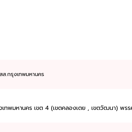
ม" สส.กรุงเทพมหานคร
รุงเทพมหานคร เขต 4 (เขตคลองเตย , เขตวัฒนา) พร