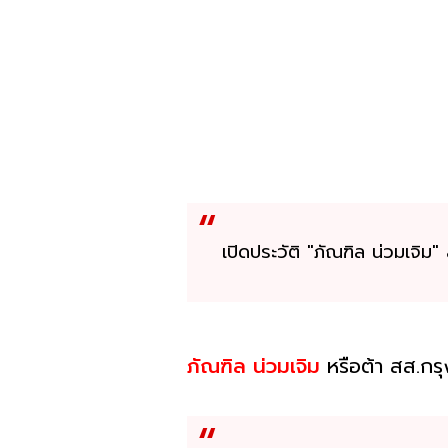
เปิดประวัติ "ภัณฑิล น่วมเจิ
ภัณฑิล น่วมเจิม
หรือต้า สส.ก