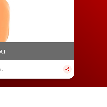
ชน
..