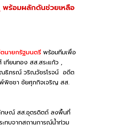
ุ พร้อมผลักดันช่วยเหลือ
ดีตนายกรัฐมนตรี
พร้อมทีมเพื่อ
์ เทียนทอง สส.สระแก้ว ,
ิณธิภรณ์ วริณวัชรโรจน์ อดีต
์พิชชา ชัยศุภกิจเจริญ สส.
กษณ์ สส.อุตรดิตถ์ ลงพื้นที่
ลกระทบจากสถานการณ์น้ำท่วม