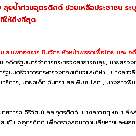
ลุยน้ำท่วมอุตรดิถต์ ช่วยเหลือประชาชน ระบ
่ให้ถึงที่สุด
.
น.ส.แพทองธาร ชินวัตร หัวหน้าพรรคเพื่อไทย และ อ
ทิน อดีตรัฐมนตรีว่าการกระทรวงสาธารณสุข, นายสรวงศ
ตรัฐมนตรีว่าการกระทรวงท่องเที่ยวและกีฬา , นางสาวล
ษาธิการ, นายจเด็ศ จันทรา สส.พิษณุโลก , นางสาวพิมพ
, นายวารุจ ศิริวัฒน์ สส.อุตรดิตถ์, นางสาวกฤษณา สีหลั
แสนขัน จ.อุตรดิตถ์ เพื่อตรวจสอบความเสียหายและผ