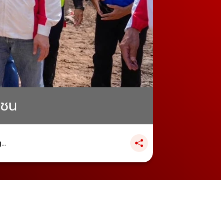
าชน
..