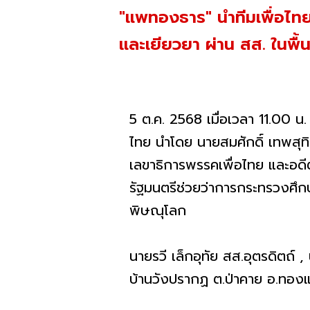
"แพทองธาร" นำทีมเพื่อไทย 
และเยียวยา ผ่าน สส. ในพื้นที
5 ต.ค. 2568 เมื่อเวลา 11.00 น
ไทย นำโดย นายสมศักดิ์ เทพสุ
เลขาธิการพรรคเพื่อไทย และอดี
รัฐมนตรีช่วยว่าการกระทรวงศึก
พิษณุโลก
นายรวี เล็กอุทัย สส.อุตรดิตถ์ 
บ้านวังปรากฏ ต.ป่าคาย อ.ทอง