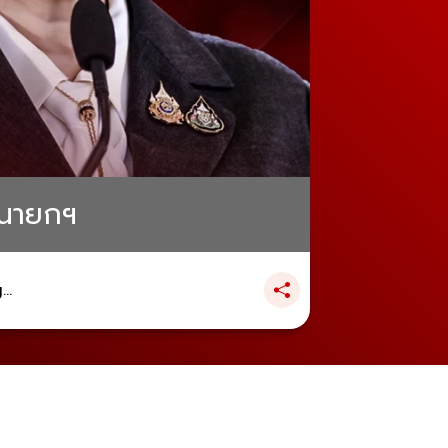
็นนายกฯ
..