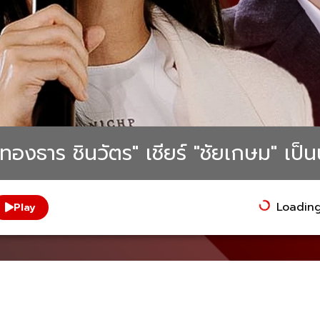
พทองธาร ชินวัตร" เชียร์ "ชัยเกษม" เป
Loading.
Play