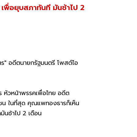
พื่อยุบสภาทันที มันช้าไป 2
ัตร" อดีตนายกรัฐมนตรี โพสต์ไอ
ร หัวหน้าพรรคเพื่อไทย อดีต
าชน ในที่สุด คุณแพทองธารก็เห็น
ามันช้าไป 2 เดือน