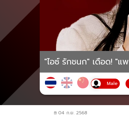
"ไอซ์ รักชนก" เดือด! "แ
04 ก.ย. 2568