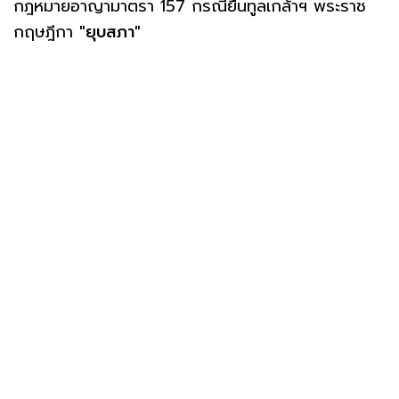
กฎหมายอาญามาตรา 157 กรณียื่นทูลเกล้าฯ พระราช
กฤษฎีกา
"ยุบสภา"