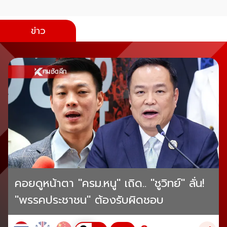
ข่าว
คอยดูหน้าตา "ครม.หนู" เถิด.. "ชูวิทย์" ลั่น!
"พรรคประชาชน" ต้องรับผิดชอบ