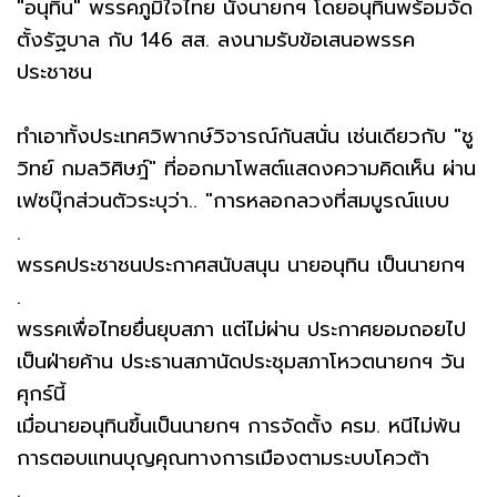
"อนุทิน" พรรคภูมิใจไทย นั่งนายกฯ โดยอนุทินพร้อมจัด
ตั้งรัฐบาล กับ 146 สส. ลงนามรับข้อเสนอพรรค
ประชาชน
ทำเอาทั้งประเทศวิพากษ์วิจารณ์กันสนั่น เช่นเดียวกับ "ชู
วิทย์ กมลวิศิษฎ์" ที่ออกมาโพสต์แสดงความคิดเห็น ผ่าน
เฟซบุ๊กส่วนตัวระบุว่า.. "การหลอกลวงที่สมบูรณ์แบบ
.
พรรคประชาชนประกาศสนับสนุน นายอนุทิน เป็นนายกฯ
.
พรรคเพื่อไทยยื่นยุบสภา แต่ไม่ผ่าน ประกาศยอมถอยไป
เป็นฝ่ายค้าน ประธานสภานัดประชุมสภาโหวตนายกฯ วัน
ศุกร์นี้
เมื่อนายอนุทินขึ้นเป็นนายกฯ การจัดตั้ง ครม. หนีไม่พ้น
การตอบแทนบุญคุณทางการเมืองตามระบบโควต้า
.