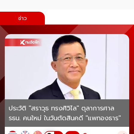
ข่าว
ประวัติ "สราวุธ ทรงศิวิไล" ตุลาการศาล
รธน. คนใหม่ ในวันตัดสินคดี "แพทองธาร"