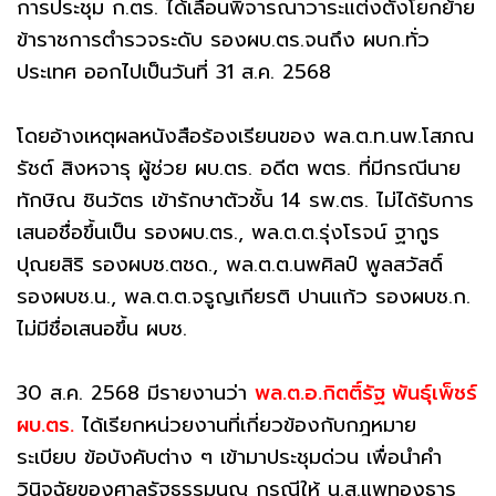
การประชุม ก.ตร. ได้เลื่อนพิจารณาวาระแต่งตั้งโยกย้าย
ข้าราชการตำรวจระดับ รองผบ.ตร.จนถึง ผบก.ทั่ว
ประเทศ ออกไปเป็นวันที่ 31 ส.ค. 2568
โดยอ้างเหตุผลหนังสือร้องเรียนของ พล.ต.ท.นพ.โสภณ
รัชต์ สิงหจารุ ผู้ช่วย ผบ.ตร. อดีต พตร. ที่มีกรณีนาย
ทักษิณ ชินวัตร เข้ารักษาตัวชั้น 14 รพ.ตร. ไม่ได้รับการ
เสนอชื่อขึ้นเป็น รองผบ.ตร., พล.ต.ต.รุ่งโรจน์ ฐากูร
ปุณยสิริ รองผบช.ตชด., พล.ต.ต.นพศิลป์ พูลสวัสดิ์
รองผบช.น., พล.ต.ต.จรูญเกียรติ ปานแก้ว รองผบช.ก.
ไม่มีชื่อเสนอขึ้น ผบช.
30 ส.ค. 2568 มีรายงานว่า
พล.ต.อ.กิตติ์รัฐ พันธุ์เพ็ชร์
ผบ.ตร.
ได้เรียกหน่วยงานที่เกี่ยวข้องกับกฎหมาย
ระเบียบ ข้อบังคับต่าง ๆ เข้ามาประชุมด่วน เพื่อนำคำ
วินิจฉัยของศาลรัฐธรรมนูญ กรณีให้ น.ส.แพทองธาร