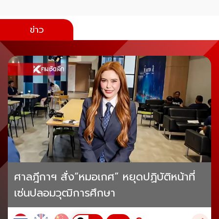
ข่าว
ศาลฎีกาฯ สั่ง“หมอเกศ” หยุดปฏิบัติหน้าที่
เซ่นปลอมวุฒิการศึกษา