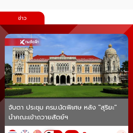
ข่าว
จับตา ประชุม ครม.นัดพิเศษ หลัง "สุริยะ"
นำคณะเข้าถวายสัตย์ฯ