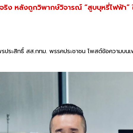
ง หลังถูกวิพากษ์วิจารณ์ “สูบบุหรี่ไฟฟ้า” ใ
พรประสิทธิ์ สส.กทม. พรรคประชาชน โพสต์ข้อความบนเฟซบ