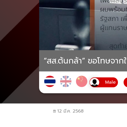
“สส.ต้นกล้า” ขอโทษจากใจ
12 มี.ค. 2568