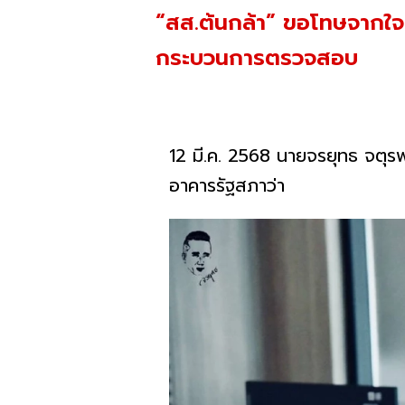
“สส.ต้นกล้า” ขอโทษจากใจจริ
กระบวนการตรวจสอบ
12 มี.ค. 2568 นายจรยุทธ จตุร
อาคารรัฐสภาว่า