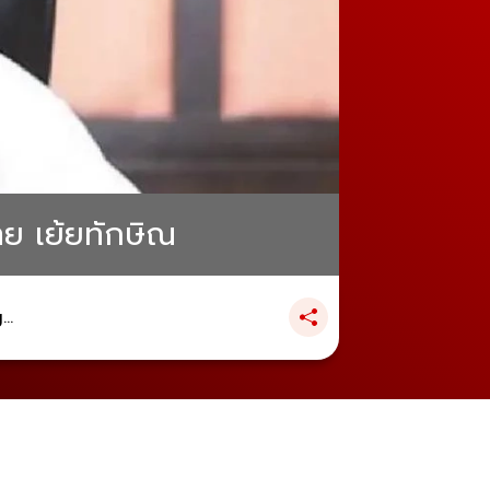
ไทย เย้ยทักษิณ
..