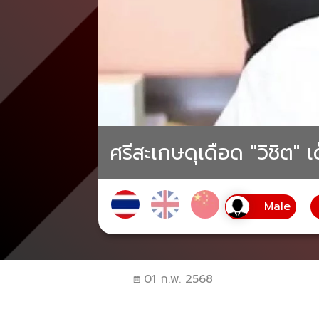
ศรีสะเกษดุเดือด "วิชิต" 
01 ก.พ. 2568