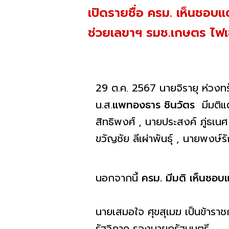
เปิดรายชื่อ ครม. เห็นชอบแต่
ช่วยเลขาฯ รมช.เกษตร ไฟ
29 ต.ค. 2567 นายจิรายุ​ ห่วงทร
น.ส.
แพทองธาร ชินวัตร ​
มีมติ
สิทธิ​พงศ์​ , นายประสงค์​ ภู่ธ
ขวัญชัย​ ลีเผ่าพันธุ์ , นายพงษ์
นอกจากนี้
ครม. มีมติ เห็นชอบแ
นายเสมอใจ​ ศุขสุเมฆ​ เป็นข้าราช
รัฐ​วิภาค​ ​รองนายก​รัฐมนตรี​