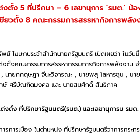
งตั้ง 5 ที่ปรึกษา – 6 เลขานุการ ‘รมต.’ น้องช
เขียวตั้ง 8 คณะกรรมการสรรหากิจการพลัง
ัพย์ โฆษกประจำสำนักนายกรัฐมนตรี​ เปิดเผยว่า ในวันนี้ท
แต่งตั้งคณะกรรมการสรรหากรรมการกิจการพลังงาน​ จำ
เนศ​ , นายกกฤษฎา​ จีนะวิจารณะ​ , นายพสุ​ โลหารชุน​ , 
รักษ์​ ศรีบัณฑิตมงคล และ นายสมศักดิ์ สันธิภาค​
ต่งตั้ง​ ที่ปรึกษารัฐมนตรี(รมต.) และเลขานุการม รมต. 
การการเมือง ในตำแหน่ง​ ที่ปรึกษา​รัฐมนตรีว่าการกระทรว