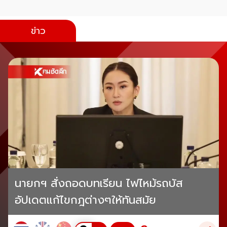
ข่าว
นายกฯ สั่งถอดบทเรียน ไฟไหม้รถบัส
อัปเดตแก้ไขกฎต่างๆให้ทันสมัย